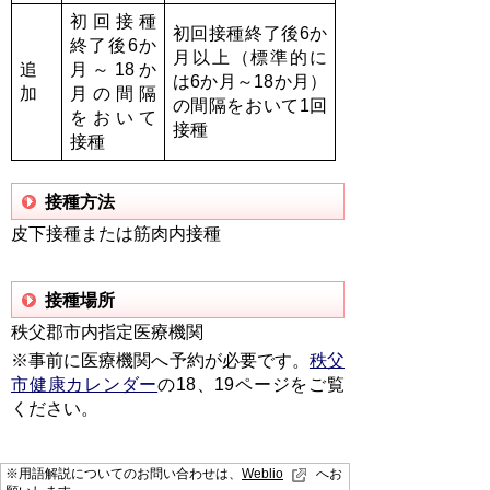
初回接種
初回接種終了後6か
終了後
6か
月以上（標準的に
追
月～18か
は
6か月～18か月）
加
月の間隔
の間隔をおいて1回
をおいて
接種
接種
接種方法
皮下接種または筋肉内接種
接種場所
秩父郡市内指定医療機関
※事前に医療機関へ予約が必要です。
秩父
市健康カレンダー
の18、19ページをご覧
ください。
※用語解説についてのお問い合わせは、
Weblio
へお