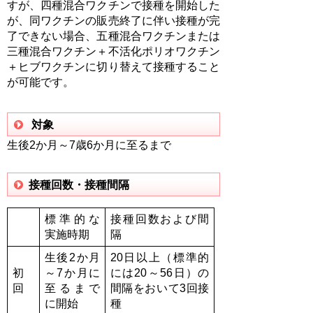
すが、四種混合ワクチンで接種を開始した
が、同ワクチンの販売終了に伴い接種が完
了できない場合、五種混合ワクチンまたは
三種混合ワクチン＋不活化ポリオワクチン
＋ヒブワクチンに切り替えて接種すること
が可能です。
対象
生後2か月～7歳6か月に至るまで
接種回数・接種間隔
標準的な
接種回数および間
実施時期
隔
生後2か月
20日以上（標準的
初
～7か月に
には20～56日）の
回
至るまで
間隔を
おいて3回接
に開始
種