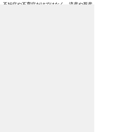
不妊症や不育症だけではなく、流産や死産
を経験された方の不安や心配などについ
て、Zoomによるオンラインの通話相談及
び面接相談を無料で行います。
埼玉県不妊症・不育症等ピアサポートセン
ター「ふわり」（外部リンク）
こども家庭庁
流産・死産等を経験された方の相談窓口、
働く女性が利用できる制度等について紹介
されています。
こども家庭庁 流産・死産等を経験された
方へ（外部リンク）
お問い合わせ先