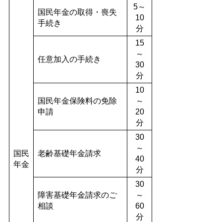
5～
国民年金の取得・喪失
10
手続き
分
15
～
任意加入の手続き
30
分
10
国民年金保険料の免除
～
申請
20
分
30
～
国民
老齢基礎年金請求
40
年金
分
30
障害基礎年金請求のご
～
相談
60
分