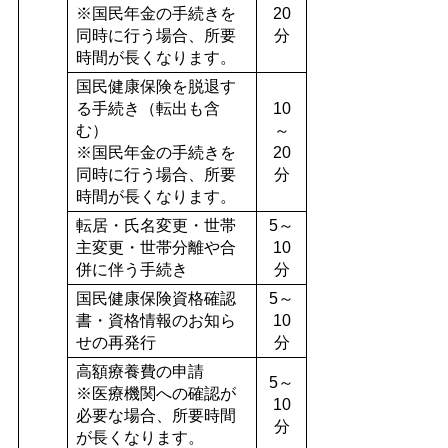
※国民年金の手続きを
20
同時に行う場合、所要
分
時間が長くなります。
国民健康保険を脱退す
る手続き（転出も含
10
む）
～
※国民年金の手続きを
20
同時に行う場合、所要
分
時間が長くなります。
転居・氏名変更・世帯
5～
主変更・世帯分離や合
10
併に伴う手続き
分
国民健康保険資格確認
5～
書・資格情報のお知ら
10
せの再発行
分
高額療養費の申請
5～
※医療機関への確認が
10
必要な場合、所要時間
分
が長くなります。