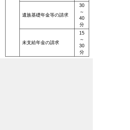
30
～
遺族基礎年金等の請求
40
分
15
～
未支給年金の請求
30
分
業務の迅速化に努めておりますが、お手続
きには時間がかかる場合もありますので、
お時間には余裕をもってお越しいただきま
すようご理解・ご協力をお願いいたしま
す。
保険年金課のコンテンツ一覧
高齢者の保健事業と介護予防の一体実施事業
マイナ保険証への移行に伴う健康保険証の新規発行