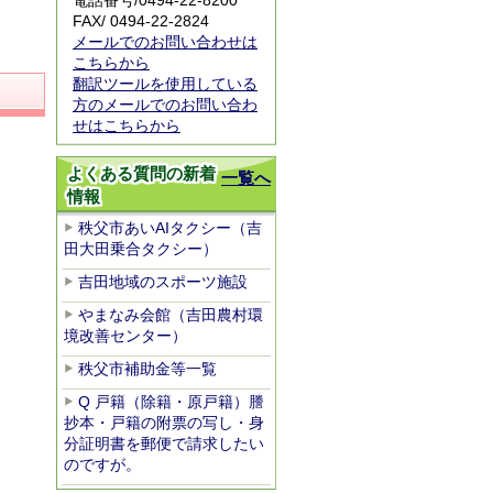
電話番号/
0494-22-8200
FAX/ 0494-22-2824
メールでのお問い合わせは
こちらから
翻訳ツールを使用している
方のメールでのお問い合わ
せはこちらから
よくある質問の新着
一覧へ
情報
秩父市あいAIタクシー（吉
田大田乗合タクシー）
吉田地域のスポーツ施設
やまなみ会館（吉田農村環
境改善センター）
秩父市補助金等一覧
Q 戸籍（除籍・原戸籍）謄
抄本・戸籍の附票の写し・身
分証明書を郵便で請求したい
のですが。