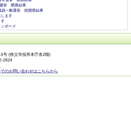
総選挙 開票結果
会議員一般選挙 投開票結果
集します
ます
ョンボード
番15号 (秩父市役所本庁舎2階)
2-2824
ら
ルでのお問い合わせはこちらから