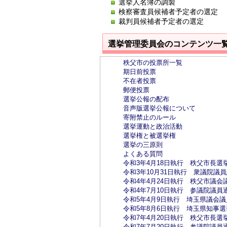
選挙人名簿の調製
検察審査員候補者予定者の選定
裁判員候補者予定者の選定
選挙管理委員会のコンテンツ一
秩父市の投票所一覧
期日前投票
不在者投票
郵便投票
選挙公報の配布
音声版選挙公報について
寄附禁止のルール
選挙運動と政治活動
選挙権と被選挙権
選挙の三原則
よくある質問
令和3年4月18日執行 秩父市長
令和3年10月31日執行 衆議院議
令和4年4月24日執行 秩父市議
令和4年7月10日執行 参議院議
令和5年4月9日執行 埼玉県議会
令和5年8月6日執行 埼玉県知事
令和7年4月20日執行 秩父市長選
令和7年7月20日執行 参議院議