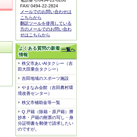
電話番号/
0494-22-8200
FAX/ 0494-22-2824
メールでのお問い合わせは
こちらから
翻訳ツールを使用している
方のメールでのお問い合わ
せはこちらから
よくある質問の新着
一覧へ
情報
秩父市あいAIタクシー（吉
田大田乗合タクシー）
吉田地域のスポーツ施設
やまなみ会館（吉田農村環
境改善センター）
秩父市補助金等一覧
Q 戸籍（除籍・原戸籍）謄
抄本・戸籍の附票の写し・身
分証明書を郵便で請求したい
のですが。