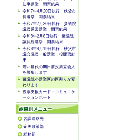
知事選挙 開票結果
令和7年4月20日執行 秩父市
長選挙 開票結果
令和7年7月20日執行 参議院
議員通常選挙 開票結果
令和8年2月8日執行 衆議院
議員総選挙 開票結果
令和8年4月19日執行 秩父市
議会議員一般選挙 投開票結
果
若い世代の期日前投票立会人
を募集します
衆議院小選挙区の区割りが変
わります
投票支援カード・コミュニケ
ーションボード
組織別メニュー
各課連絡先
企画政策部
総務部