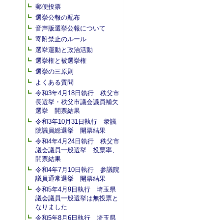
郵便投票
選挙公報の配布
音声版選挙公報について
寄附禁止のルール
選挙運動と政治活動
選挙権と被選挙権
選挙の三原則
よくある質問
令和3年4月18日執行 秩父市
長選挙・秩父市議会議員補欠
選挙 開票結果
令和3年10月31日執行 衆議
院議員総選挙 開票結果
令和4年4月24日執行 秩父市
議会議員一般選挙 投票率、
開票結果
令和4年7月10日執行 参議院
議員通常選挙 開票結果
令和5年4月9日執行 埼玉県
議会議員一般選挙は無投票と
なりました
令和5年8月6日執行 埼玉県