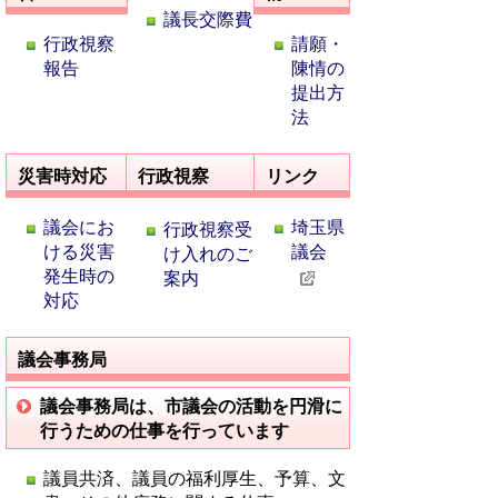
議長交際費
行政視察
請願・
報告
陳情の
提出方
法
災害時対応
行政視察
リンク
議会にお
埼玉県
行政視察受
ける災害
議会
け入れのご
発生時の
案内
対応
議会事務局
議会事務局は、市議会の活動を円滑に
行うための仕事を行っています
議員共済、議員の福利厚生、予算、文