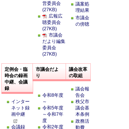
営委員会
議案処
(27KB)
理結果
広報広
市議会
聴委員会
の傍聴
(27KB)
市議会
だより編集
委員会
(27KB)
定例会・臨
市議会だよ
議会改革
時会の録画
り
の取組
中継、会議
録
議会報
令和8年度
告会
インター
～
秩父市
ネット録
令和5年度
議会基
画中継
～令和7年
本条例
度
政務活
会議録
令和2年度
動費