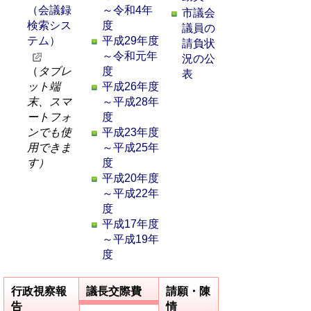
（会議録
～令和4年
市議会
検索シス
度
議員の
テム）
平成29年度
請負状
～令和元年
況の公
（
タブレ
度
表
ット端
平成26年度
末、スマ
～平成28年
ートフォ
度
ンでも使
平成23年度
用できま
～平成25年
す）
度
平成20年度
～平成22年
度
平成17年度
～平成19年
度
行政視察報
議長交際費
請願・陳
告
情