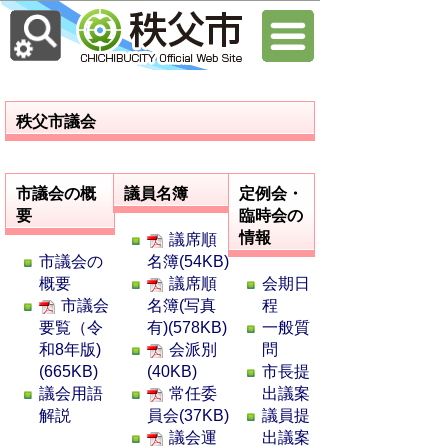
秩父市議会
市議会の概
議員名簿
定例会・
要
臨時会の
情報
議席順
市議会の
名簿(54KB)
概要
議席順
会期日
市議会
名簿(写真
程
要覧（令
有)(578KB)
一般質
和8年版)
会派別
問
(665KB)
(40KB)
市長提
議会用語
常任委
出議案
解説
員会(37KB)
議員提
議会運
出議案