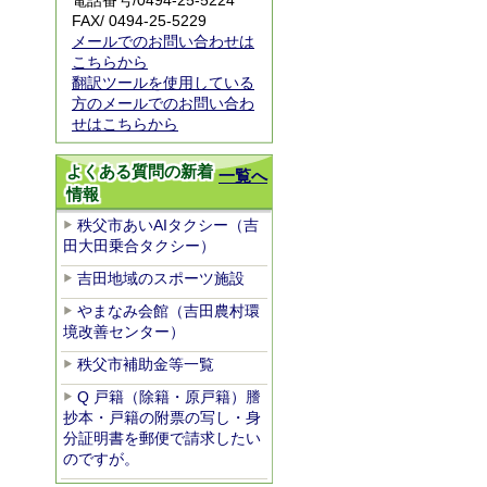
電話番号/
0494-25-5224
FAX/ 0494-25-5229
メールでのお問い合わせは
こちらから
翻訳ツールを使用している
方のメールでのお問い合わ
せはこちらから
よくある質問の新着
一覧へ
情報
秩父市あいAIタクシー（吉
田大田乗合タクシー）
吉田地域のスポーツ施設
やまなみ会館（吉田農村環
境改善センター）
秩父市補助金等一覧
Q 戸籍（除籍・原戸籍）謄
抄本・戸籍の附票の写し・身
分証明書を郵便で請求したい
のですが。