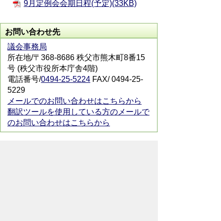
9月定例会会期日程(予定)(33KB)
お問い合わせ先
議会事務局
所在地/〒368-8686 秩父市熊木町8番15
号 (秩父市役所本庁舎4階)
電話番号/
0494-25-5224
FAX/ 0494-25-
5229
メールでのお問い合わせはこちらから
翻訳ツールを使用している方のメールで
のお問い合わせはこちらから
ホームページについて
サイトの使い方
ご
意見・ご要望
秩父市へのアクセス
Copyright© City of CHICHIBU
All Rights Reserved.
掲載記事、写真の無断転載を禁止します。
秩父市役所（法人番号：1000020112071）