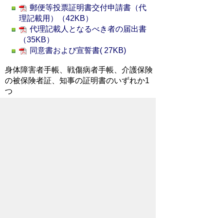
郵便等投票証明書交付申請書（代
理記載用）（42KB）
代理記載人となるべき者の届出書
（35KB）
同意書および宣誓書( 27KB)
身体障害者手帳、戦傷病者手帳、介護保険
の被保険者証、知事の証明書のいずれか1
つ
提出先
〒368-8686 秩父市熊木町8番15号 秩父
市選挙管理委員会
投票するときは
選挙が近くなったら、「郵便投票証明書」
をお持ちの方へ投票用紙の交付請求書をお
送りします。