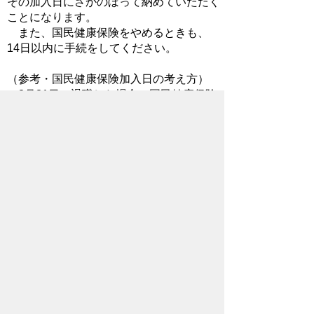
その加入日にさかのぼって納めていただく
ことになります。
また、国民健康保険をやめるときも、
14日以内に手続をしてください。
（参考・国民健康保険加入日の考え方）
3月31日に退職した場合、国民健康保険
加入手続が7月1日になったとしても、あ
くまで国民健康保険の加入日は4月1日
（退職した日の翌日）となり、国民健康保
険税も4月分から納めていただきます。
※お勤めの会社などでは、国民健康保険へ
の加入、脱退の手続きは行っていませんの
で、本人（世帯主）が直接手続きしてくだ
さい。
国民健康保険税
国民健康保険に加入すると、世帯主に対