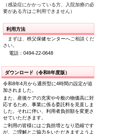
（
感染症にかかっている方、入院加療の
必
要
がある
方はご利用できません）
利用方法
まずは、
秩父保健センター
へ
ご相談くだ
さい。
電話：0494-22-0648
ダウンロード（令和8年度版）
令和8年4月から通所型に4時間の設定が追
加されました。
また、産後ケアの充実や今般の物価高に対
応するため、事業に係る委託料を見直しま
した。それに伴い、利用者負担額を変更さ
せていただきます。
ご利用の皆様にはご負担増となり恐縮です
が、ご理解とご協力をいただきますようよ