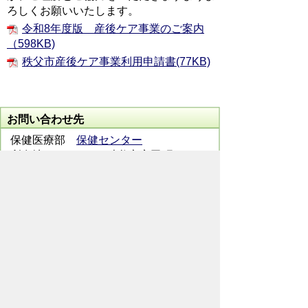
ろしくお願いいたします。
令和8年度版 産後ケア事業のご案内
（598KB)
秩父市産後ケア事業利用申請書(77KB)
お問い合わせ先
保健医療部
保健センター
所在地/〒368-0013 秩父市永田町4-17
電話番号/
0494-22-0648
FAX/ 0494-22-
5338
メールでのお問い合わせはこちらから
翻訳ツールを使用している方のメールで
のお問い合わせはこちらから
ホームページについて
サイトの使い方
ご
意見・ご要望
秩父市へのアクセス