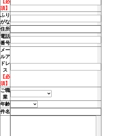
【必
須】
ふり
がな
住所
電話
番号
メー
ルア
ドレ
ス
【必
須】
ご職
業
年齢
件名