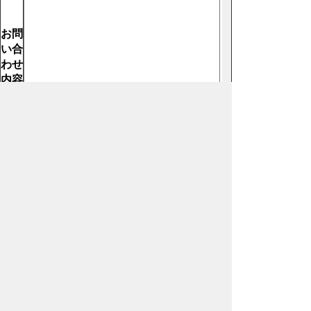
お問
い合
わせ
内容
【必
須】
ホームページについて
サイトの使い方
ご
意見・ご要望
秩父市へのアクセス
Copyright© City of CHICHIBU
All Rights Reserved.