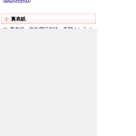
指標(849KB)
裏表紙
裏表紙 救急電話相談、夜間オンライ
ン診療(865KB)
お問い合わせ先
保健医療部
保健センター
所在地/〒368-0013 秩父市永田町4-17
電話番号/
0494-22-0648
FAX/ 0494-22-
5338
メールでのお問い合わせはこちらから
翻訳ツールを使用している方のメールで
のお問い合わせはこちらから
ホームページについて
サイトの使い方
ご
意見・ご要望
秩父市へのアクセス