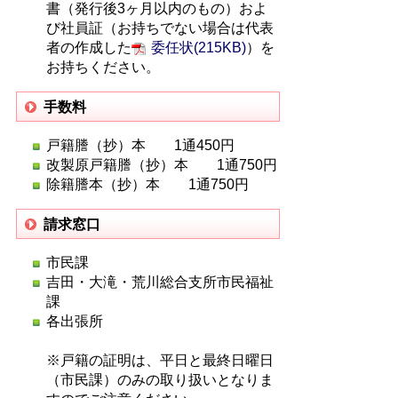
書（発行後3ヶ月以内のもの）およ
び社員証（お持ちでない場合は代表
者の作成した
委任状(215KB)
）を
お持ちください。
手数料
戸籍謄（抄）本 1通450円
改製原戸籍謄（抄）本 1通750円
除籍謄本（抄）本 1通750円
請求窓口
市民課
吉田・大滝・荒川総合支所市民福祉
課
各出張所
※戸籍の証明は、平日と最終日曜日
（市民課）のみの取り扱いとなりま