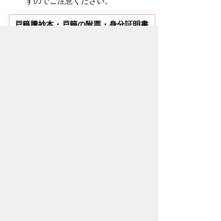
すのでご注意ください。
戸籍謄抄本・戸籍の附票・身分証明書
の郵便請求
遠隔地等で窓口に来られない方は郵便
で請求ができます。
戸籍謄抄本・戸籍の附票・身分証明
書の郵便請求
関連情報
窓口での本人確認にご協力ください
夜間・最終日曜・休日窓口のお知ら
せ
※用語解説についてのお問い合わせは、
Weblio
へお
願いします。