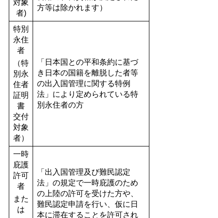
対象
方等は除かれます）
者)
特別
永住
者
「日本国との平和条約に基づ
（特
き日本の国籍を離脱した者等
別永
の出入国管理に関する特例
住者
法」により定められている特
証明
別永住者の方
書
交付
対象
者）
一時
庇護
「出入国管理及び難民認定
許可
法」の規定で一時庇護のため
者
の上陸の許可を受けた方や、
また
難民認定申請を行い、仮に日
は
本に滞在することを許可され