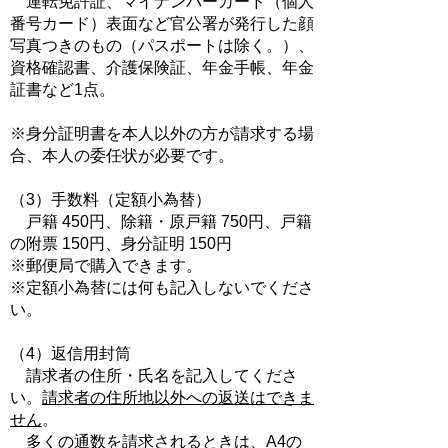
運転免許証、マイナンバーカード（個人
番号カード）表面など官公署が発行した顔
写真つきのもの（パスポートは除く。）、
資格確認書
、介護保険証、年金手帳、年金
証書など1点。
※身分証明書を本人以外の方が請求する場
合、本人の委任状が必要です。
（3）手数料（定額小為替）
戸籍 450円、除籍・原戸籍 750円、戸籍
の附票 150円、身分証明 150円
※郵便局で購入できます。
※定額小為替には何も記入しないでくださ
い。
（4）返信用封筒
請求者の住所・氏名を記入してくださ
い。
請求者の住所地以外への返送はできま
せん
。
多くの通数を請求されるときは、A4の