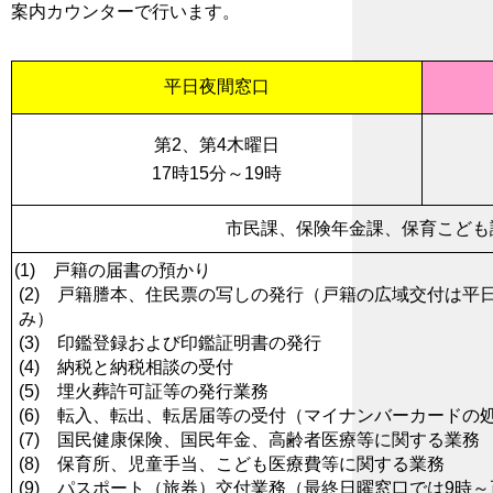
案内カウンターで行います。
平日夜間窓口
第2、第4木曜日
17時15分～19時
市民課、保険年金課、保育こど
(1) 戸籍の届書の預かり
(2) 戸籍謄本、住民票の写しの発行（戸籍の広域交付は平日8
み）
(3) 印鑑登録および印鑑証明書の発行
(4) 納税と納税相談の受付
(5) 埋火葬許可証等の発行業務
(6) 転入、転出、転居届等の受付（マイナンバーカードの
(7) 国民健康保険、国民年金、高齢者医療等に関する業務
(8) 保育所、児童手当、こども医療費等に関する業務
(9) パスポート（旅券）交付業務（最終日曜窓口では9時～正