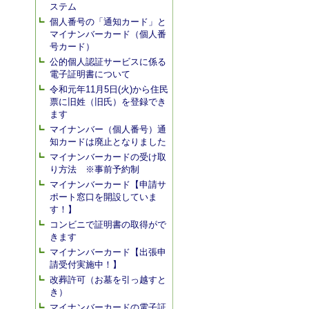
ステム
個人番号の「通知カード」と
マイナンバーカード（個人番
号カード）
公的個人認証サービスに係る
電子証明書について
令和元年11月5日(火)から住民
票に旧姓（旧氏）を登録でき
ます
マイナンバー（個人番号）通
知カードは廃止となりました
マイナンバーカードの受け取
り方法 ※事前予約制
マイナンバーカード【申請サ
ポート窓口を開設していま
す！】
コンビニで証明書の取得がで
きます
マイナンバーカード【出張申
請受付実施中！】
改葬許可（お墓を引っ越すと
き）
マイナンバーカードの電子証