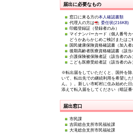
届出に必要なもの
窓口に来る方の
本人確認書類
代理人の方は
委任状(216KB)
印鑑登録証（登録者のみ）
マイナンバーカード（個人番号カ
どうかあらかじめご検討またはご
国民健康保険資格確認書（加入者
後期高齢者医療資格確認書（該当
介護保険被保険者証（該当者のみ
こども医療受給者証（該当者のみ
※転出届をしていただくと、国外を除
いて、転出先での継続利用を希望した
ん。）。新しい市町村に住み始めた日
添えて転入届をしてください（暗証番
届出窓口
市民課
吉田総合支所市民福祉課
大滝総合支所市民福祉課