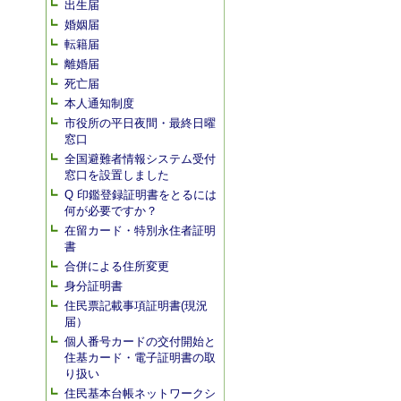
出生届
婚姻届
転籍届
離婚届
死亡届
本人通知制度
市役所の平日夜間・最終日曜
窓口
全国避難者情報システム受付
窓口を設置しました
Q 印鑑登録証明書をとるには
何が必要ですか？
在留カード・特別永住者証明
書
合併による住所変更
身分証明書
住民票記載事項証明書(現況
届）
個人番号カードの交付開始と
住基カード・電子証明書の取
り扱い
住民基本台帳ネットワークシ