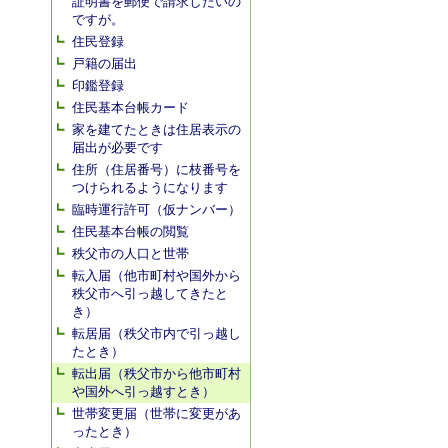
証明書を郵便で請求したいの
ですが。
住民登録
戸籍の届出
印鑑登録
住民基本台帳カード
家を建てたときは住居表示の
届出が必要です
住所（住居番号）に枝番号を
つけられるようになります
臨時運行許可（仮ナンバー）
住民基本台帳の閲覧
秩父市の人口と世帯
転入届（他市町村や国外から
秩父市へ引っ越してきたと
き）
転居届（秩父市内で引っ越し
たとき）
転出届（秩父市から他市町村
や国外へ引っ越すとき）
世帯変更届（世帯に変更があ
ったとき）