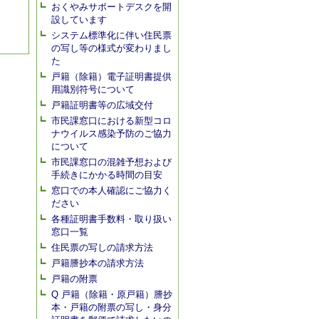
おくやみサポートデスクを開
設しています
システム標準化に伴い住民票
の写し等の様式が変わりまし
た
戸籍（除籍）電子証明書提供
用識別符号について
戸籍証明書等の広域交付
市民課窓口における新型コロ
ナウイルス感染予防のご協力
について
市民課窓口の混雑予想および
手続きにかかる時間の目安
窓口での本人確認にご協力く
ださい
各種証明書手数料・取り扱い
窓口一覧
住民票の写しの請求方法
戸籍謄抄本の請求方法
戸籍の附票
Q 戸籍（除籍・原戸籍）謄抄
本・戸籍の附票の写し・身分