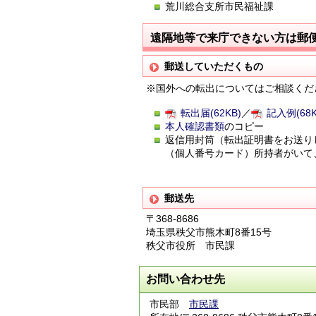
荒川総合支所市民福祉課
遠隔地等で来庁できない方は郵
郵送していただくもの
※国外への転出についてはご相談くだ
転出届(62KB)
／
記入例(68K
本人確認書類
のコピー
返信用封筒（転出証明書をお送り
（個人番号カード）所持者がいて
郵送先
〒368-8686
埼玉県秩父市熊木町8番15号
秩父市役所 市民課
お問い合わせ先
市民部
市民課