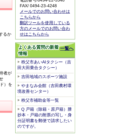
電話番号/
0494-22-5348
FAX/ 0494-23-4248
メールでのお問い合わせは
こちらから
翻訳ツールを使用している
方のメールでのお問い合わ
せはこちらから
するか
よくある質問の新着
一覧へ
情報
秩父市あいAIタクシー（吉
田大田乗合タクシー）
持者が
吉田地域のスポーツ施設
せ
ド）を
やまなみ会館（吉田農村環
境改善センター）
秩父市補助金等一覧
Q 戸籍（除籍・原戸籍）謄
抄本・戸籍の附票の写し・身
分証明書を郵便で請求したい
のですが。