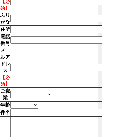
【必
須】
ふり
がな
住所
電話
番号
メー
ルア
ドレ
ス
【必
須】
ご職
業
年齢
件名