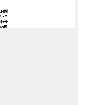
お問
い合
わせ
内容
【必
須】
ホームページについて
サイトの使い方
ご
意見・ご要望
秩父市へのアクセス
Copyright© City of CHICHIBU
All Rights Reserved.