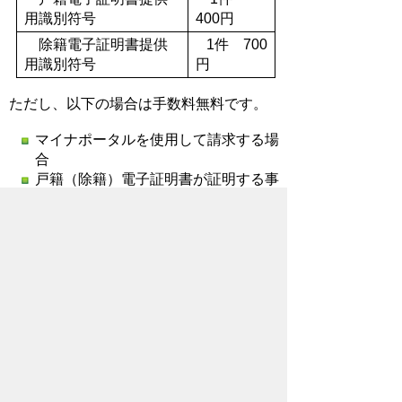
用識別符号
400円
除籍電子証明書提供
1件 700
用識別符号
円
ただし、以下の場合は手数料無料です。
マイナポータルを使用して請求する場
合
戸籍（除籍）電子証明書が証明する事
項と同一の事項を証明する戸籍証明書
の請求を同時に行う場合
お問い合わせ先
市民部
市民課
所在地/〒368-8686 秩父市熊木町8番15
号 (秩父市役所本庁舎1階)
電話番号/
0494-22-5348
FAX/ 0494-23-
4248