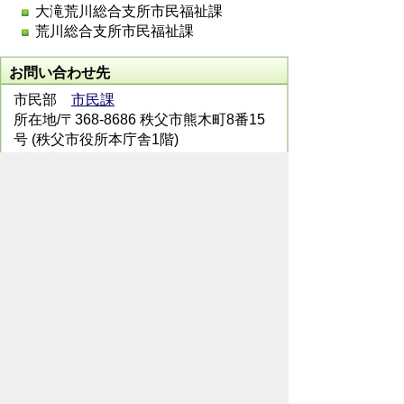
大滝荒川総合支所市民福祉課
荒川総合支所市民福祉課
お問い合わせ先
市民部
市民課
所在地/〒368-8686 秩父市熊木町8番15
号 (秩父市役所本庁舎1階)
電話番号/
0494-22-5348
FAX/ 0494-23-
4248
メールでのお問い合わせはこちらから
翻訳ツールを使用している方のメールで
のお問い合わせはこちらから
ホームページについて
サイトの使い方
ご
意見・ご要望
秩父市へのアクセス
Copyright© City of CHICHIBU
All Rights Reserved.
掲載記事、写真の無断転載を禁止します。