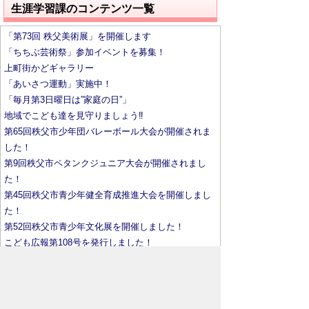
生涯学習課のコンテンツ一覧
「第73回 秩父美術展」を開催します
「ちちぶ芸術祭」参加イベントを募集！
上町街かどギャラリー
「あいさつ運動」実施中！
「毎月第3日曜日は”家庭の日”」
地域でこども達を見守りましょう‼
第65回秩父市少年団バレーボール大会が開催されま
した！
第9回秩父市ペタンクジュニア大会が開催されまし
た！
第45回秩父市青少年健全育成推進大会を開催しまし
た！
第52回秩父市青少年文化展を開催しました！
こども広報第108号を発行しました！
青少年相談員を募集します！
ちちぶ夢創りフィルハーモニー 概要・練習予定～
メンバー募集中！～
市民ミュージカル 概要・練習予定