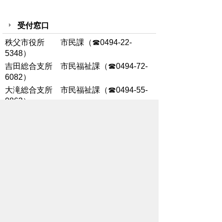
受付窓口
秩父市役所 市民課（☎0494-22-
5348）
吉田総合支所 市民福祉課（☎0494-72-
6082）
大滝総合支所 市民福祉課（☎0494-55-
0863）
荒川総合支所 市民福祉課（☎0494-54-
2111）
※詳細は法務省のHPをご覧ください。
戸籍に振り仮名が記載されます 法務省
（外部サイト）
※振り仮名の変更許可の申し出方法につい
ては家庭裁判所へお問い合わせください。