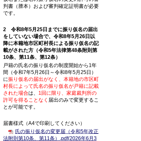
判書（謄本）および審判確定証明書が必要
です。
2 令和8年5月25日までに振り仮名の届出
をしていない場合で、令和8年5月26日以
降に本籍地市区町村長による振り仮名の記
載がされた方（令和5年法律第48条附則第
10条、第11条、第12条）
戸籍の氏名の振り仮名の制度開始から1年
間（令和7年5月26日～令和8年5月25日）
に
振り仮名の届出がなく、本籍地の市区町
村長によって氏名の振り仮名が戸籍に記載
された場合
は、
1回に限り、家庭裁判所の
許可を得ることなく
届出のみで変更するこ
とが可能です。
届書様式（A4で印刷してください）
氏の振り仮名の変更届（令和5年改正
法附則第10条、第11条）.pdf(2026年6月3