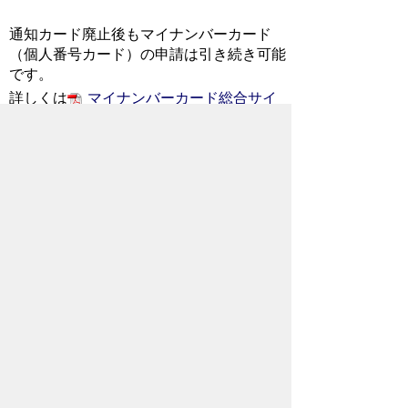
通知カード廃止後もマイナンバーカード
（個人番号カード）の申請は引き続き可能
です。
詳しくは
マイナンバーカード総合サイ
トからのお知らせ(146KB)
をご覧くださ
い。
お問い合わせ先
市民部
市民課
所在地/〒368-8686 秩父市熊木町8番15
号 (秩父市役所本庁舎1階)
電話番号/
0494-22-5348
FAX/ 0494-23-
4248
メールでのお問い合わせはこちらから
翻訳ツールを使用している方のメールで
のお問い合わせはこちらから
ホームページについて
サイトの使い方
ご