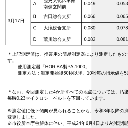
歴史文化伝承館
A
0.049
0.053
南側玄関前
B
吉田総合支所
0.066
0.065
3月17日
C
大滝総合支所
0.080
0.078
D
荒川総合支所
0.082
0.081
＊上記測定値は、
携帯用の簡易測定器により測定したもの
す。
使用測定器「HORIBA製PA-1000」
測定方法：測定開始後60秒以降、10秒毎の指示値を5
＊なお、今回測定した
4か所すべての地点については、汚
毎時0.23マイクロシーベルトを下回っています。
※測定値に低下傾向が見られることから、令和3年以降の測
変更しました。
※市役所本庁舎解体に伴い、平成24年6月4日よりA測定