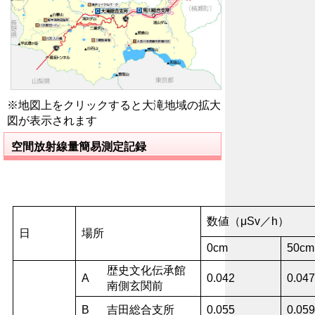
※地図上をクリックすると大滝地域の拡大
図が表示されます
空間放射線量簡易測定記録
数値（μSv／h）
日
場所
0cm
50cm
歴史文化伝承館
A
0.042
0.047
南側玄関前
B
吉田総合支所
0.055
0.059