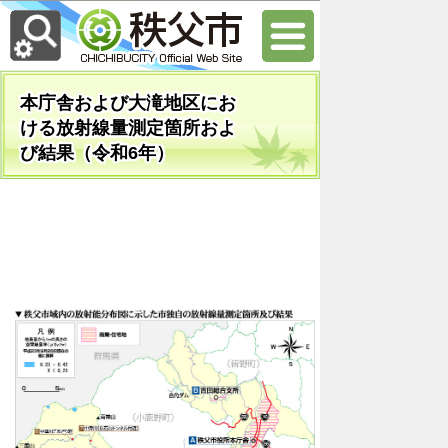
本庁舎および大滝地区にお
ける放射線量測定箇所およ
び結果（令和6年）