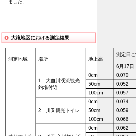
ました。
大滝地区における測定結果
測定日ご
測定地域
場所
地上高
6月17日
0cm
0.070
1 大血川渓流観光
50cm
0.052
釣場付近
100cm
0.057
0cm
0.074
2 川又観光トイレ
50cm
0.059
100cm
0.066
0cm
0.062