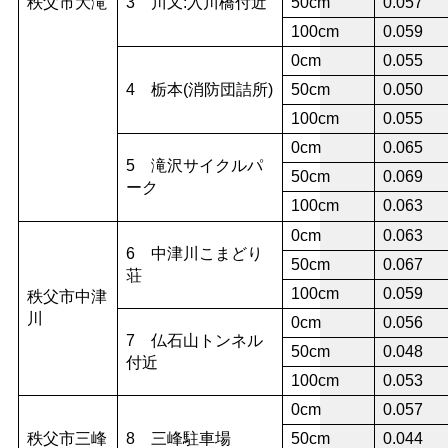
秩父市大滝
3 川又:入川橋付近
50cm
0.057
100cm
0.059
0cm
0.055
4 栃本(消防団詰所)
50cm
0.050
100cm
0.055
0cm
0.065
5 滝沢サイクルパ
50cm
0.069
ーク
100cm
0.063
0cm
0.063
6 中津川こまどり
50cm
0.067
荘
100cm
0.059
秩父市中津
川
0cm
0.056
7 仏石山トンネル
50cm
0.048
付近
100cm
0.053
0cm
0.057
秩父市三峰
8 三峰駐車場
50cm
0.044