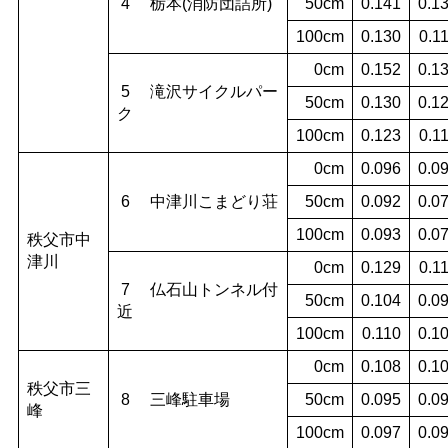
4
栃本(消防団詰所)
50cm
0.141
0.1
100cm
0.130
0.1
0cm
0.152
0.1
5
滝沢サイクルパー
50cm
0.130
0.1
ク
100cm
0.123
0.1
0cm
0.096
0.0
6
中津川こまどり荘
50cm
0.092
0.0
100cm
0.093
0.0
秩父市中
津川
0cm
0.129
0.1
7
仏石山トンネル付
50cm
0.104
0.0
近
100cm
0.110
0.1
0cm
0.108
0.1
秩父市三
8
三峰駐車場
50cm
0.095
0.0
峰
100cm
0.097
0.0