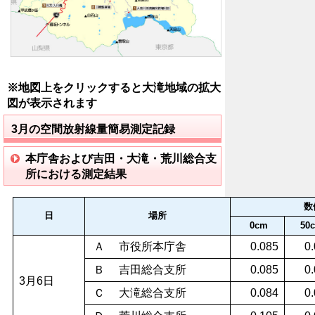
※地図上をクリックすると大滝地域の拡大
図が表示されます
3月の空間放射線量簡易測定記録
本庁舎および吉田・大滝・荒川総合支
所における測定結果
数
日
場所
0cm
50
Ａ 市役所本庁舎
0.085
0
Ｂ 吉田総合支所
0.085
0
3月6日
Ｃ 大滝総合支所
0.084
0