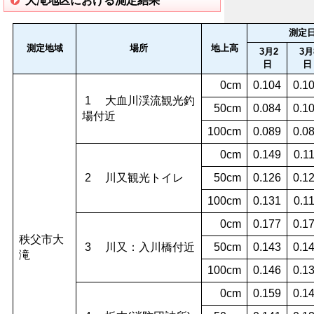
大滝地区における測定結果
測定日
測定地域
場所
地上高
3月2
3月
日
日
0cm
0.104
0.1
1
大血川渓流観光釣
50cm
0.084
0.1
場付近
100cm
0.089
0.0
0cm
0.149
0.1
2
川又観光トイレ
50cm
0.126
0.1
100cm
0.131
0.1
0cm
0.177
0.1
秩父市大
3
川又：入川橋付近
50cm
0.143
0.1
滝
100cm
0.146
0.1
0cm
0.159
0.1