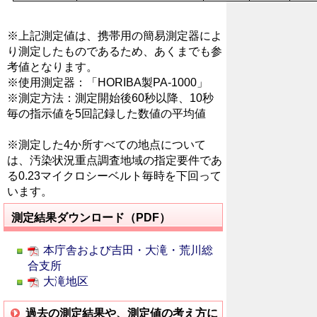
※上記測定値は、携帯用の簡易測定器によ
り測定したものであるため、あくまでも参
考値となります。
※使用測定器：「HORIBA製PA-1000」
※測定方法：測定開始後60秒以降、10秒
毎の指示値を5回記録した数値の平均値
※測定した4か所すべての地点について
は、汚染状況重点調査地域の指定要件であ
る0.23マイクロシーベルト毎時を下回って
います。
測定結果ダウンロード（PDF）
本庁舎および吉田・大滝・荒川総
合支所
大滝地区
過去の測定結果や、測定値の考え方に