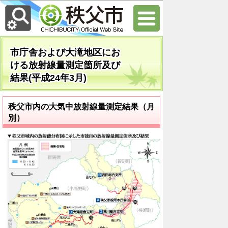
市庁舎および大滝地区にお
ける放射線量測定箇所及び
結果(平成24年3月)
秩父市内の大気中放射線量測定結果（月
別）