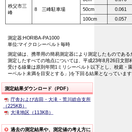
秩父市三
8 三峰駐車場
50cm
0.061
峰
100cm
0.057
測定器:HORIBA-PA1000
単位:マイクロシーベルト毎時
測定値は、携帯用の簡易測定器により測定したものである
測定したすべての地点については、平成23年8月26日文部
受ける線量は原則年間1ミリシーベルト以下とし、校庭・
ーベルト未満を目安とする」)を下回る結果となっています
測定結果ダウンロード（PDF）
庁舎および吉田・大滝・荒川総合支所
（225KB）
大滝地区（113KB）
過去の測定結果や、測定値の考え方に