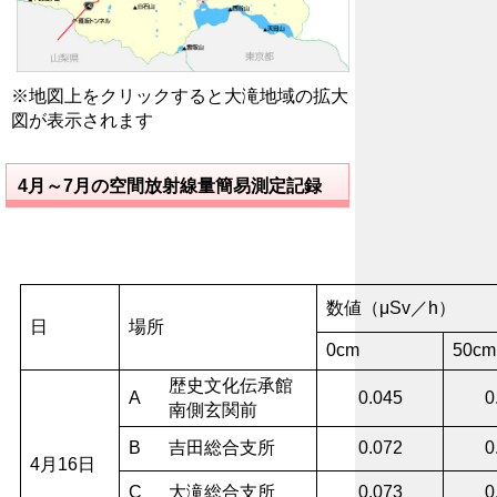
※地図上をクリックすると大滝地域の拡大
図が表示されます
4月～7月の空間放射線量簡易測定記録
数値（μSv／h）
日
場所
0cm
50cm
歴史文化伝承館
A
0.045
0
南側玄関前
B
吉田総合支所
0.072
0
4月16日
C
大滝総合支所
0.073
0