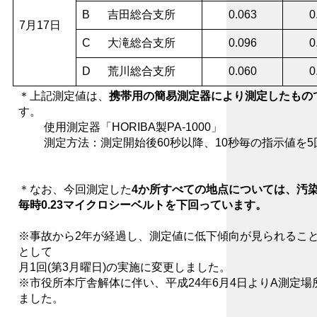
B
吉田総合支所
0.063
0
7月17日
C
大滝総合支所
0.096
0
D
荒川総合支所
0.060
0
＊上記測定値は、
携帯用の簡易測定器により測定したもの
す。
使用測定器「HORIBA製PA-1000」
測定方法：測定開始後60秒以降、10秒毎の指示値を5
＊なお、今回測定した
4か所すべての地点については、汚
毎時0.23マイクロシーベルトを下回っています。
※事故から2年が経過し、測定値に低下傾向が見られること
として
月1回(第3月曜日)の実施に変更しました。
※市役所本庁舎解体に伴い、平成24年6月4日よりA測定
ました。