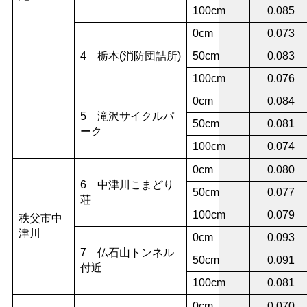
100cm
0.085
0cm
0.073
4 栃本(消防団詰所)
50cm
0.083
100cm
0.076
0cm
0.084
5 滝沢サイクルパ
50cm
0.081
ーク
100cm
0.074
0cm
0.080
6 中津川こまどり
50cm
0.077
荘
100cm
0.079
秩父市中
津川
0cm
0.093
7 仏石山トンネル
50cm
0.091
付近
100cm
0.081
0cm
0.070