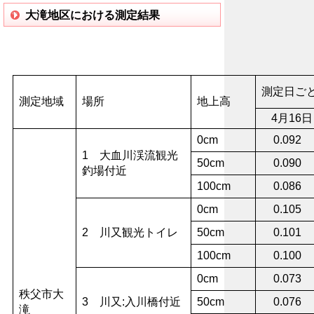
大滝地区における測定結果
測定日ごと
測定地域
場所
地上高
4月16日
0cm
0.092
1 大血川渓流観光
50cm
0.090
釣場付近
100cm
0.086
0cm
0.105
2 川又観光トイレ
50cm
0.101
100cm
0.100
0cm
0.073
秩父市大
3 川又:入川橋付近
50cm
0.076
滝