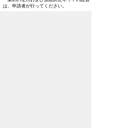
は、申請者が行ってください。
お問い合わせ先
環境部
生活衛生課
所在地/〒368-8686 秩父市熊木町8番15
号 (歴史文化伝承館1階)
電話番号/
0494-25-5202
FAX/ 0494-22-
2309
メールでのお問い合わせはこちらから
翻訳ツールを使用している方のメールで
のお問い合わせはこちらから
ホームページについて
サイトの使い方
ご
意見・ご要望
秩父市へのアクセス
Copyright© City of CHICHIBU
All Rights Reserved.
掲載記事、写真の無断転載を禁止します。
秩父市役所（法人番号：1000020112071）