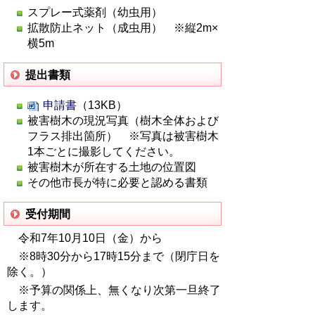
スプレー式薬剤（幼虫用）
拡散防止ネット（成虫用） ※縦2m×
横5m
提出書類
申請書
（13KB）
被害樹木の現況写真（樹木全体および
フラス排出箇所） ※写真は被害樹木
1本ごとに撮影してください。
被害樹木が所在する土地の位置図
その他市長が特に必要と認める書類
受付期間
令和7年10月10日（金）から
※8時30分から17時15分まで（閉庁日を
除く。）
※予算の関係上、無くなり次第一旦終了
します。