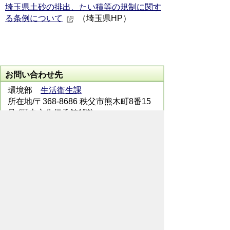
埼玉県土砂の排出、たい積等の規制に関す
る条例について
（埼玉県HP）
お問い合わせ先
環境部
生活衛生課
所在地/〒368-8686 秩父市熊木町8番15
号 (歴史文化伝承館1階)
電話番号/
0494-25-5202
FAX/ 0494-22-
2309
メールでのお問い合わせはこちらから
翻訳ツールを使用している方のメールで
のお問い合わせはこちらから
ホームページについて
サイトの使い方
ご
意見・ご要望
秩父市へのアクセス