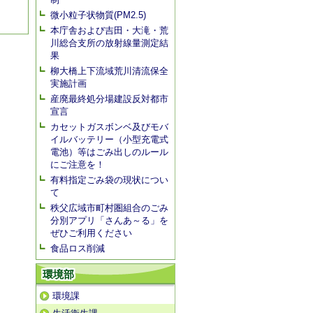
微小粒子状物質(PM2.5)
本庁舎および吉田・大滝・荒
川総合支所の放射線量測定結
果
柳大橋上下流域荒川清流保全
実施計画
産廃最終処分場建設反対都市
宣言
カセットガスボンベ及びモバ
イルバッテリー（小型充電式
電池）等はごみ出しのルール
にご注意を！
有料指定ごみ袋の現状につい
て
秩父広域市町村圏組合のごみ
分別アプリ「さんあ～る」を
ぜひご利用ください
食品ロス削減
環境部
環境課