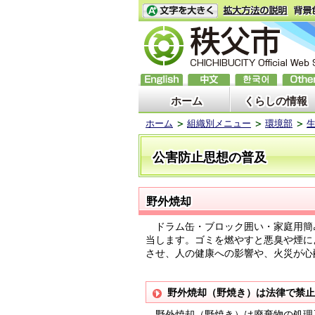
ホーム
くらしの情報
ホーム
組織別メニュー
環境部
公害防止思想の普及
野外焼却
ドラム缶・ブロック囲い・家庭用簡
当します。ゴミを燃やすと悪臭や煙に
させ、人の健康への影響や、火災が心
野外焼却（野焼き）は法律で禁止
野外焼却（野焼き）は廃棄物の処理