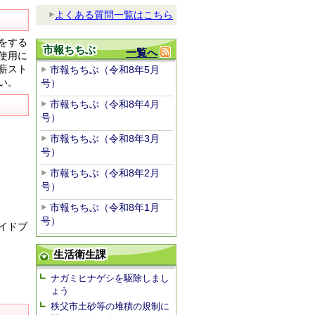
よくある質問一覧はこちら
をする
市報ちちぶ
一覧へ
使用に
薪スト
市報ちちぶ（令和8年5月
い。
号）
市報ちちぶ（令和8年4月
号）
市報ちちぶ（令和8年3月
号）
市報ちちぶ（令和8年2月
号）
市報ちちぶ（令和8年1月
号）
イドブ
生活衛生課
ナガミヒナゲシを駆除しまし
ょう
秩父市土砂等の堆積の規制に