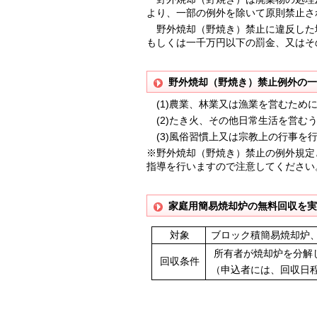
より、一部の例外を除いて原則禁止さ
野外焼却（野焼き）禁止に違反した場
もしくは一千万円以下の罰金、又はそ
野外焼却（野焼き）禁止例外の一
(1)農業、林業又は漁業を営むため
(2)たき火、その他日常生活を営む
(3)風俗習慣上又は宗教上の行事を
※野外焼却（野焼き）禁止の例外規定
指導を行いますので注意してください
家庭用簡易焼却炉の無料回収を
対象
ブロック積簡易焼却炉
所有者が焼却炉を分解
回収条件
（申込者には、回収日