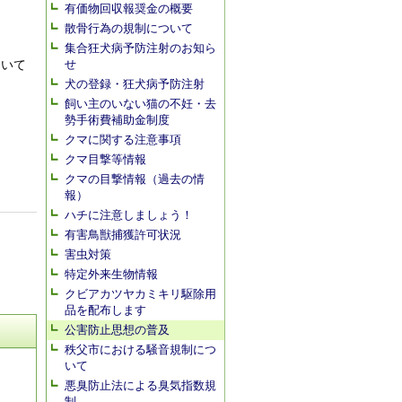
有価物回収報奨金の概要
散骨行為の規制について
集合狂犬病予防注射のお知ら
せ
おいて
犬の登録・狂犬病予防注射
飼い主のいない猫の不妊・去
勢手術費補助金制度
クマに関する注意事項
クマ目撃等情報
クマの目撃情報（過去の情
報）
ハチに注意しましょう！
有害鳥獣捕獲許可状況
害虫対策
特定外来生物情報
クビアカツヤカミキリ駆除用
品を配布します
公害防止思想の普及
秩父市における騒音規制につ
いて
悪臭防止法による臭気指数規
制