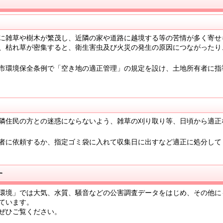
に雑草や樹木が繁茂し、近隣の家や道路に越境する等の苦情が多く寄せ
、枯れ草が密集すると、衛生害虫及び火災の発生の原因につながったり
市環境保全条例で「空き地の適正管理」の規定を設け、土地所有者に指
隣住民の方との迷惑にならないよう、雑草の刈り取り等、日頃から適正
者に依頼するか、指定ゴミ袋に入れて収集日に出すなど適正に処分して
す
環境」では大気、水質、騒音などの公害調査データをはじめ、その他に
ています。
ぜひご覧ください。