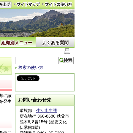
組織別メニュー
よくある質問
検索の使い方
却に該
お問い合わせ先
を発生
環境部
生活衛生課
所在地/〒368-8686 秩父市
熊木町8番15号 (歴史文化
伝承館1階)
条例に