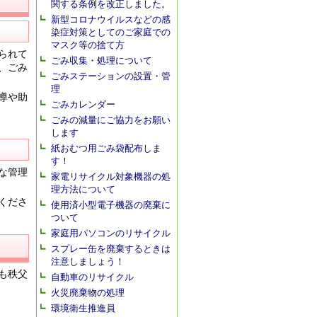
関する条例を改正しました。
新型コロナウイルスなどの感
染症対策としてのご家庭での
マスク等の捨て方
られて
ごみ収集・処理について
、ごみ
ごみステーションの設置・管
理
導や助
ごみカレンダー
ごみの減量にご協力をお願い
します
紙おむつ用ごみ袋配布しま
す！
な管理
家電リサイクル対象機器の処
理方法について
くださ
使用済小型電子機器の廃棄に
ついて
家庭用パソコンのリサイクル
スプレー缶を廃棄するときは
注意しましょう！
も秩父
自動車のリサイクル
火災廃棄物の処理
環境衛生推進員