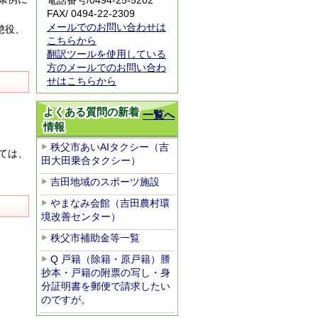
電話番号/
0494-25-5202
FAX/ 0494-22-2309
メールでのお問い合わせは
懲役、
こちらから
翻訳ツールを使用している
方のメールでのお問い合わ
せはこちらから
よくある質問の新着
一覧へ
情報
秩父市あいAIタクシー（吉
ては、
田大田乗合タクシー）
吉田地域のスポーツ施設
やまなみ会館（吉田農村環
境改善センター）
秩父市補助金等一覧
Q 戸籍（除籍・原戸籍）謄
抄本・戸籍の附票の写し・身
分証明書を郵便で請求したい
のですが。