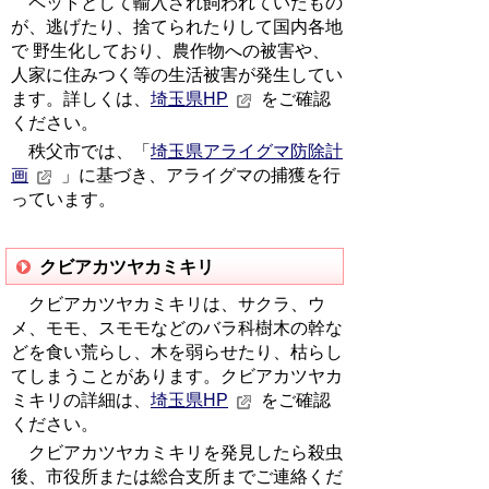
ペットとして輸入され飼われていたもの
が、逃げたり、捨てられたりして国内各地
で 野生化しており、農作物への被害や、
人家に住みつく等の生活被害が発生してい
ます。詳しくは、
埼玉県HP
をご確認
ください。
秩父市では、「
埼玉県アライグマ防除計
画
」に基づき、アライグマの捕獲を行
っています。
クビアカツヤカミキリ
クビアカツヤカミキリは、サクラ、ウ
メ、モモ、スモモなどのバラ科樹木の幹な
どを食い荒らし、木を弱らせたり、枯らし
てしまうことがあります。クビアカツヤカ
ミキリの詳細は、
埼玉県HP
をご確認
ください。
クビアカツヤカミキリを発見したら殺虫
後、
市役所または総合支所
までご連絡くだ