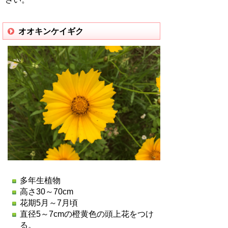
オオキンケイギク
多年生植物
高さ30～70cm
花期5月～7月頃
直径5～7cmの橙黄色の頭上花をつけ
る。