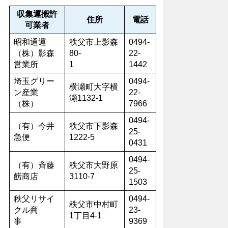
収集運搬許
住所
電話
可業者
昭和通運
秩父市上影森
0494-
（株）影森
80-
22-
営業所
1
1442
埼玉グリー
0494-
横瀬町大字横
ン産業
22-
瀬1132-1
（株）
7966
0494-
（有）今井
秩父市下影森
25-
急便
1222-5
0431
0494-
（有）斉藤
秩父市大野原
25-
餝商店
3110-7
1503
秩父リサイ
0494-
秩父市中村町
クル商
23-
1丁目4-1
事
9369