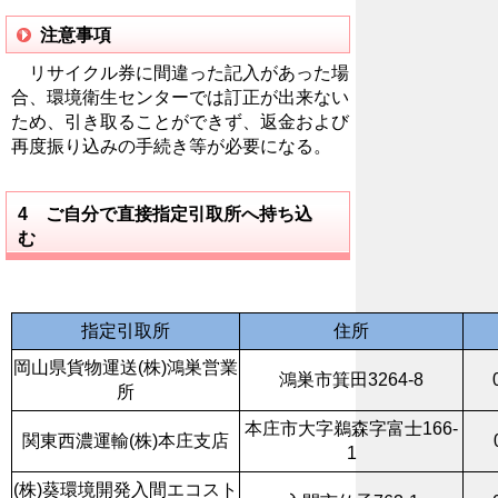
注意事項
リサイクル券に間違った記入があった場
合、環境衛生センターでは訂正が出来ない
ため、引き取ることができず、返金および
再度振り込みの手続き等が必要になる。
4 ご自分で直接指定引取所へ持ち込
む
指定引取所
住所
岡山県貨物運送(株)鴻巣営業
鴻巣市箕田3264-8
所
本庄市大字鵜森字富士166-
関東西濃運輸(株)本庄支店
1
(株)葵環境開発入間エコスト