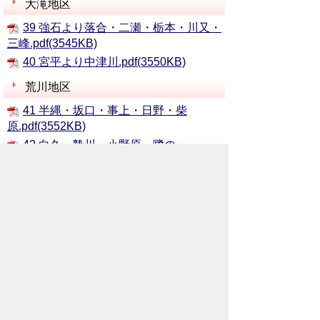
大滝地区
39 強石より落合・二瀬・栃本・川又・
三峰.pdf(3545KB)
40 宮平より中津川.pdf(3550KB)
荒川地区
41 半縄・坂口・事上・日野・柴
原.pdf(3552KB)
42 白久・贄川・小野原・鷺の
巣.pdf(3552KB)
43 久那・下石原・上石原・栃久保・糀
屋・船川・越.pdf(3557KB)
お問い合わせ先
環境部
生活衛生課
所在地/〒368-8686 秩父市熊木町8番15
号 (歴史文化伝承館1階)
電話番号/
0494-25-5202
FAX/ 0494-22-
2309
メールでのお問い合わせはこちらから