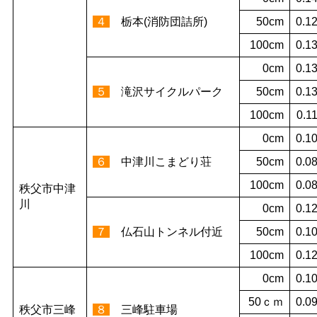
４
栃本(消防団詰所)
50cm
0.1
100cm
0.1
0cm
0.1
５
滝沢サイクルパーク
50cm
0.1
100cm
0.1
0cm
0.1
６
中津川こまどり荘
50cm
0.0
100cm
0.0
秩父市中津
川
0cm
0.1
７
仏石山トンネル付近
50cm
0.1
100cm
0.1
0cm
0.1
50ｃｍ
0.0
秩父市三峰
８
三峰駐車場