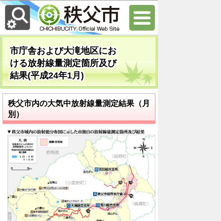
市庁舎および大滝地区にお
ける放射線量測定箇所及び
結果(平成24年1月)
秩父市内の大気中放射線量測定結果（月
別）