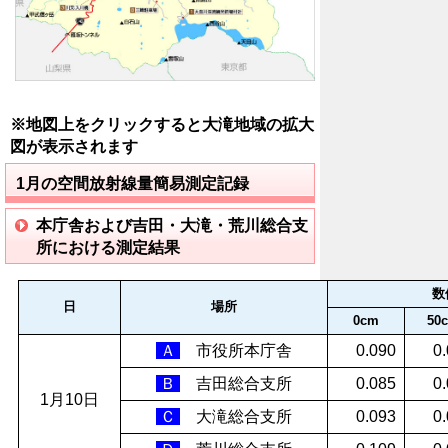
※地図上をクリックすると大滝地域の拡大
図が表示されます
1月の空間放射線量簡易測定記録
本庁舎および吉田・大滝・荒川総合支
所における測定結果
数
日
場所
0cm
50
Ａ
市役所本庁舎
0.090
0
Ｂ
吉田総合支所
0.085
0
1月10日
Ｃ
大滝総合支所
0.093
0