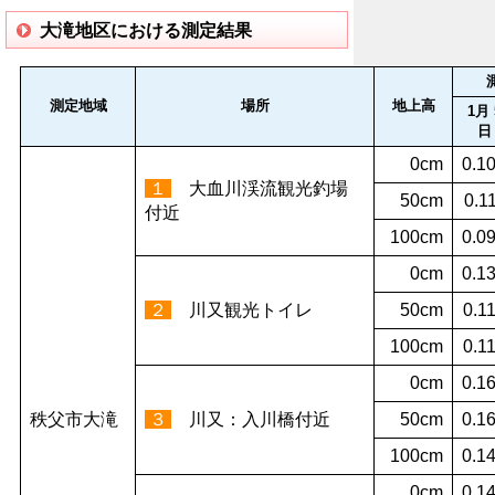
大滝地区における測定結果
測定地域
場所
地上高
1月 
日
0cm
0.1
１
大血川渓流観光釣場
50cm
0.1
付近
100cm
0.0
0cm
0.1
２
川又観光トイレ
50cm
0.1
100cm
0.1
0cm
0.1
秩父市大滝
３
川又：入川橋付近
50cm
0.1
100cm
0.1
0cm
0.1