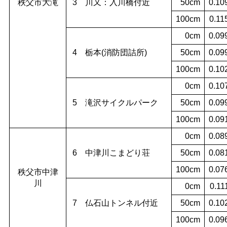
秩父市大滝
3 川又：入川橋付近
50cm
0.10
100cm
0.11
0cm
0.09
4 栃本(消防団詰所)
50cm
0.09
100cm
0.10
0cm
0.10
5 滝沢サイクルパーク
50cm
0.09
100cm
0.09
0cm
0.08
6 中津川こまどり荘
50cm
0.08
100cm
0.07
秩父市中津
川
0cm
0.11
7 仏石山トンネル付近
50cm
0.10
100cm
0.09