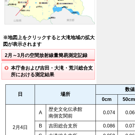
※地図上をクリックすると大滝地域の拡大
図が表示されます
2月～3月の空間放射線量簡易測定記録
本庁舎および吉田・大滝・荒川総合支
所における測定結果
数値
日
場所
0cm
50cm
歴史文化伝承館
A
0.074
0.06
南側玄関前
B
吉田総合支所
0.086
0.07
2月4日