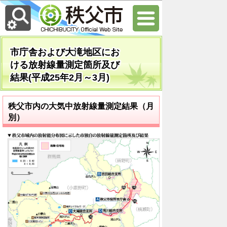
市庁舎および大滝地区にお
ける放射線量測定箇所及び
結果(平成25年2月～3月)
秩父市内の大気中放射線量測定結果（月
別）