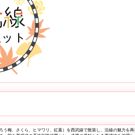
ろう梅、さくら、ヒマワリ、紅葉）を西武線で散策し、沿線の魅力を再