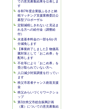
ての意見募集結果を公表しま
す
令和7年度企業版ふるさと納
税マッチング支援業務委託公
募型プロポーザル
定額減税しきれないと見込ま
れる方への給付金（調整給
付）
水道基本料金の一部を6か月
分減免します
【事業終了しました】物価高
騰対策として「おこめ券」を
配布します
不在等により「おこめ券」を
受け取られていない方へ
人口減少対策調査を行ってい
ます
秩父市若者チャンス創造支援
金
秩父みらいづくりワークショ
ップ
第3次秩父市総合振興計画
（案）についての意見募集結