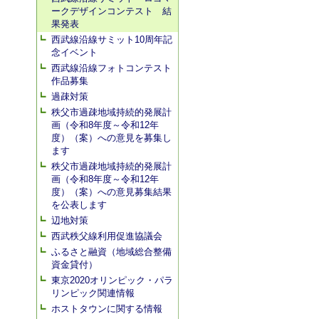
ークデザインコンテスト 結
果発表
西武線沿線サミット10周年記
念イベント
西武線沿線フォトコンテスト
作品募集
過疎対策
秩父市過疎地域持続的発展計
画（令和8年度～令和12年
度）（案）への意見を募集し
ます
秩父市過疎地域持続的発展計
画（令和8年度～令和12年
度）（案）への意見募集結果
を公表します
辺地対策
西武秩父線利用促進協議会
ふるさと融資（地域総合整備
資金貸付）
東京2020オリンピック・パラ
リンピック関連情報
ホストタウンに関する情報