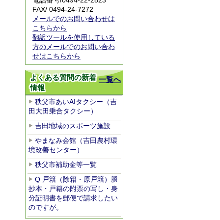
電話番号/0494-22-2823
FAX/ 0494-24-7272
メールでのお問い合わせは
こちらから
翻訳ツールを使用している
方のメールでのお問い合わ
せはこちらから
よくある質問の新着
一覧へ
情報
秩父市あいAIタクシー（吉
田大田乗合タクシー）
吉田地域のスポーツ施設
やまなみ会館（吉田農村環
境改善センター）
秩父市補助金等一覧
Q 戸籍（除籍・原戸籍）謄
抄本・戸籍の附票の写し・身
分証明書を郵便で請求したい
のですが。