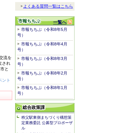
よくある質問一覧はこちら
市報ちちぶ
一覧へ
市報ちちぶ（令和8年5月
号）
市報ちちぶ（令和8年4月
号）
交流を
市報ちちぶ（令和8年3月
立され
号）
沢市と
市報ちちぶ（令和8年2月
号）
ベント
市報ちちぶ（令和8年1月
号）
総合政策課
秩父駅東側まちづくり構想策
定業務委託 公募型プロポーザ
ル