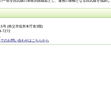
の一部を西武線の系統別路線図とし、連携の基軸となる西武線を強調し
番15号 (秩父市役所本庁舎3階)
4-7272
ら
ルでのお問い合わせはこちらから