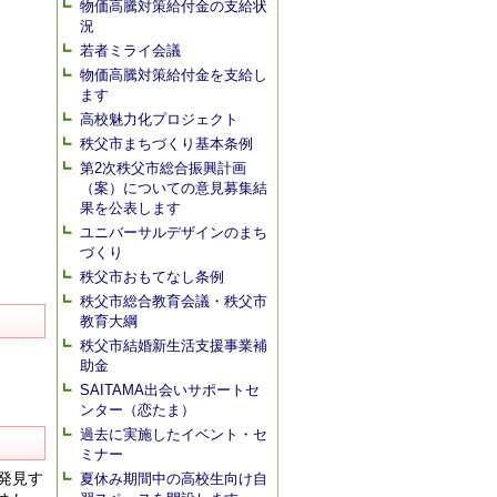
物価高騰対策給付金の支給状
況
若者ミライ会議
物価高騰対策給付金を支給し
ます
高校魅力化プロジェクト
秩父市まちづくり基本条例
第2次秩父市総合振興計画
（案）についての意見募集結
果を公表します
ユニバーサルデザインのまち
づくり
秩父市おもてなし条例
秩父市総合教育会議・秩父市
教育大綱
秩父市結婚新生活支援事業補
助金
SAITAMA出会いサポートセ
ンター（恋たま）
過去に実施したイベント・セ
ミナー
発見す
夏休み期間中の高校生向け自