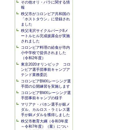
その他オリ・パラに関する情
報
秩父市がコロンビア共和国の
「ホストタウン」に登録され
ました
秩父滝沢サイクルパーク8メ
ートルヒル完成披露会が実施
されました
コロンビア料理の給食が市内
小中学校で提供されました
（令和2年度）
東京2020オリンピック コロ
ンビア選手団事前キャンプア
テンド業務委託
コロンビアBMXレーシング選
手団の公開練習を実施します
コロンビアBMXレーシング選
手団事前キャンプの様子
マリアナ・パホン選手が銀メ
ダル、カルロス・ラミレス選
手が銅メダルを獲得しました
秩父市教育大綱（令和3年度
～令和7年度）（案）につい