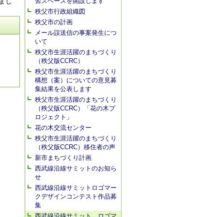
習スペースを開設します
まし
秩父市行政組織図
秩父市の計画
メール誤送信の事案発生につ
いて
秩父市生涯活躍のまちづくり
（秩父版CCRC）
秩父市生涯活躍のまちづくり
構想（案）についての意見募
集結果を公表します
秩父市生涯活躍のまちづくり
（秩父版CCRC）「花の木プ
ロジェクト」
花の木交流センター
秩父市生涯活躍のまちづくり
（秩父版CCRC）移住者の声
新市まちづくり計画
西武線沿線サミットのお知ら
せ
西武線沿線サミットロゴマー
クデザインコンテスト作品募
集
西武線沿線サミット ロゴマ