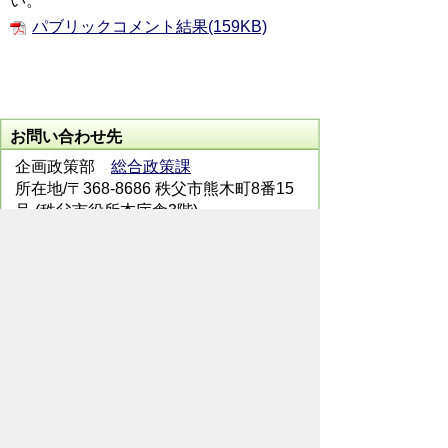
い。
パブリックコメント結果(159KB)
お問い合わせ先
企画政策部
総合政策課
所在地/〒368-8686 秩父市熊木町8番15
号 (秩父市役所本庁舎3階)
電話番号/0494-22-2823 FAX/ 0494-24-
7272
メールでのお問い合わせはこちらから
翻訳ツールを使用している方のメールで
のお問い合わせはこちらから
ホームページについて
サイトの使い方
ご
意見・ご要望
秩父市へのアクセス
Copyright© City of CHICHIBU