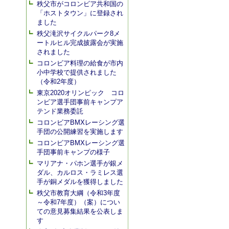
秩父市がコロンビア共和国の
「ホストタウン」に登録され
ました
秩父滝沢サイクルパーク8メ
ートルヒル完成披露会が実施
されました
コロンビア料理の給食が市内
小中学校で提供されました
（令和2年度）
東京2020オリンピック コロ
ンビア選手団事前キャンプア
テンド業務委託
コロンビアBMXレーシング選
手団の公開練習を実施します
コロンビアBMXレーシング選
手団事前キャンプの様子
マリアナ・パホン選手が銀メ
ダル、カルロス・ラミレス選
手が銅メダルを獲得しました
秩父市教育大綱（令和3年度
～令和7年度）（案）につい
ての意見募集結果を公表しま
す