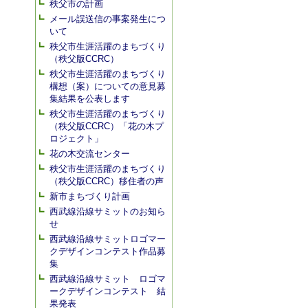
秩父市の計画
メール誤送信の事案発生につ
いて
秩父市生涯活躍のまちづくり
（秩父版CCRC）
秩父市生涯活躍のまちづくり
構想（案）についての意見募
集結果を公表します
秩父市生涯活躍のまちづくり
（秩父版CCRC）「花の木プ
ロジェクト」
花の木交流センター
秩父市生涯活躍のまちづくり
（秩父版CCRC）移住者の声
新市まちづくり計画
西武線沿線サミットのお知ら
せ
西武線沿線サミットロゴマー
クデザインコンテスト作品募
集
西武線沿線サミット ロゴマ
ークデザインコンテスト 結
果発表