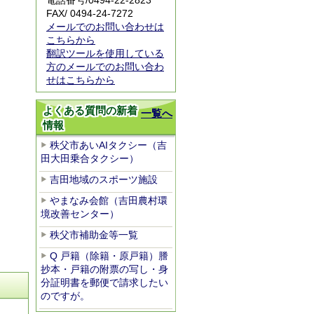
電話番号/0494-22-2823
FAX/ 0494-24-7272
メールでのお問い合わせは
こちらから
翻訳ツールを使用している
方のメールでのお問い合わ
せはこちらから
よくある質問の新着
一覧へ
情報
秩父市あいAIタクシー（吉
田大田乗合タクシー）
吉田地域のスポーツ施設
やまなみ会館（吉田農村環
境改善センター）
秩父市補助金等一覧
Q 戸籍（除籍・原戸籍）謄
抄本・戸籍の附票の写し・身
分証明書を郵便で請求したい
のですが。