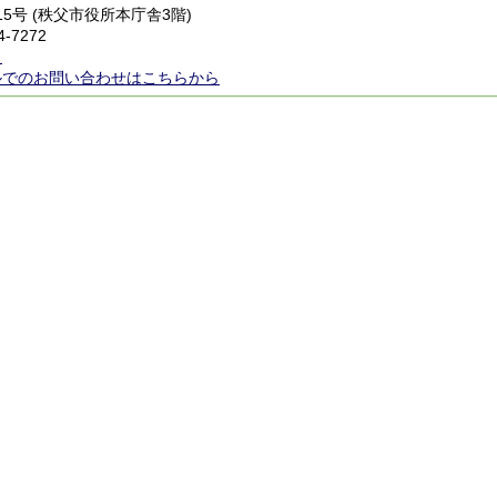
番15号 (秩父市役所本庁舎3階)
4-7272
ら
ルでのお問い合わせはこちらから