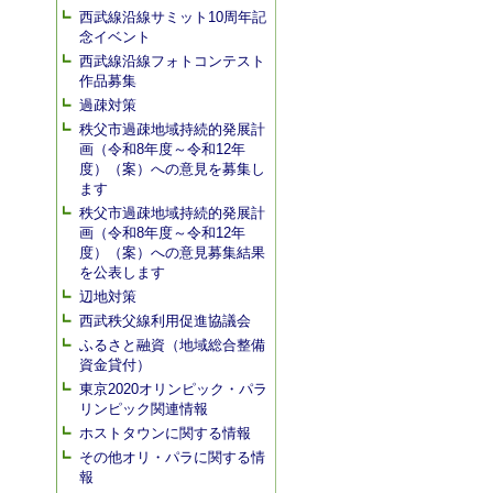
西武線沿線サミット10周年記
念イベント
西武線沿線フォトコンテスト
作品募集
過疎対策
秩父市過疎地域持続的発展計
画（令和8年度～令和12年
度）（案）への意見を募集し
ます
秩父市過疎地域持続的発展計
画（令和8年度～令和12年
度）（案）への意見募集結果
を公表します
辺地対策
西武秩父線利用促進協議会
ふるさと融資（地域総合整備
資金貸付）
東京2020オリンピック・パラ
リンピック関連情報
ホストタウンに関する情報
その他オリ・パラに関する情
報