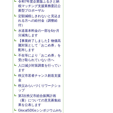
令和7年度企業版ふるさと納
税マッチング支援業務委託公
募型プロポーザル
定額減税しきれないと見込ま
れる方への給付金（調整給
付）
水道基本料金の一部を6か月
分減免します
【事業終了しました】物価高
騰対策として「おこめ券」を
配布します
不在等により「おこめ券」を
受け取られていない方へ
人口減少対策調査を行ってい
ます
秩父市若者チャンス創造支援
金
秩父みらいづくりワークショ
ップ
第3次秩父市総合振興計画
（案）についての意見募集結
果を公表します
GlocalSDGsシンポジウムinち