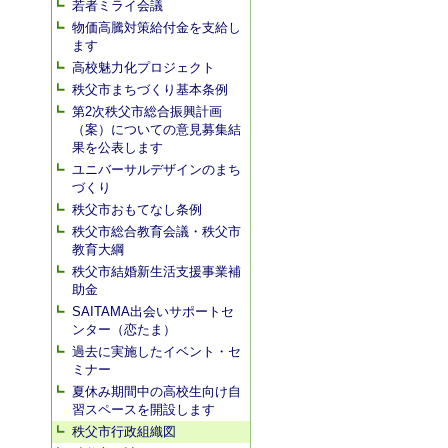
若者ミライ会議
物価高騰対策給付金を支給し
ます
高校魅力化プロジェクト
秩父市まちづくり基本条例
第2次秩父市総合振興計画
（案）についての意見募集結
果を公表します
ユニバーサルデザインのまち
づくり
秩父市おもてなし条例
秩父市総合教育会議・秩父市
教育大綱
秩父市結婚新生活支援事業補
助金
SAITAMA出会いサポートセ
ンター（恋たま）
過去に実施したイベント・セ
ミナー
夏休み期間中の高校生向け自
習スペースを開設します
秩父市行政組織図