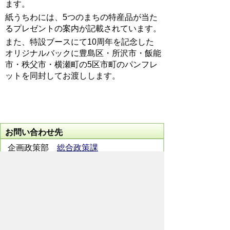
ます。
紙うちわには、5つのまちの特産品が当た
るプレゼントの案内が記載されています。
また、特設ブースにて10周年を記念した
オリジナルバックに豊島区・所沢市・飯能
市・秩父市・横瀬町の5区市町のパンフレ
ットを同封してお渡しします。
お問い合わせ先
企画政策部
総合政策課
所在地/〒368-8686 秩父市熊木町8番15
号 (秩父市役所本庁舎3階)
電話番号/0494-22-2823 FAX/ 0494-24-
7272
メールでのお問い合わせはこちらから
翻訳ツールを使用している方のメールで
のお問い合わせはこちらから