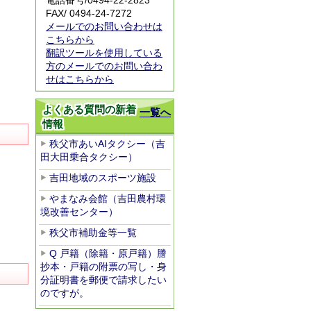
電話番号/0494-22-2823
FAX/ 0494-24-7272
メールでのお問い合わせは
こちらから
翻訳ツールを使用している
方のメールでのお問い合わ
せはこちらから
よくある質問の新着
一覧へ
情報
秩父市あいAIタクシー（吉
田大田乗合タクシー）
吉田地域のスポーツ施設
やまなみ会館（吉田農村環
境改善センター）
秩父市補助金等一覧
Q 戸籍（除籍・原戸籍）謄
抄本・戸籍の附票の写し・身
分証明書を郵便で請求したい
のですが。