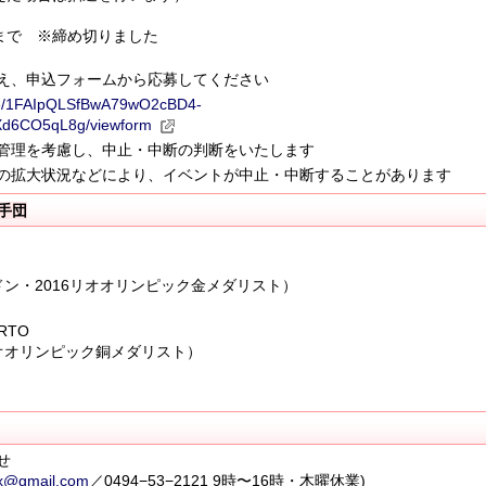
0分まで ※締め切りました
え、申込フォームから応募してください
/d/e/1FAIpQLSfBwA79wO2cBD4-
d6CO5qL8g/viewform
管理を考慮し、中止・中断の判断をいたします
の拡大状況などにより、イベントが中止・中断することがあります
手団
ドン・2016リオオリンピック金メダリスト）
ERTO
リオオリンピック銅メダリスト）
せ
x@gmail.com
／0494−53−2121 9時〜16時・木曜休業)