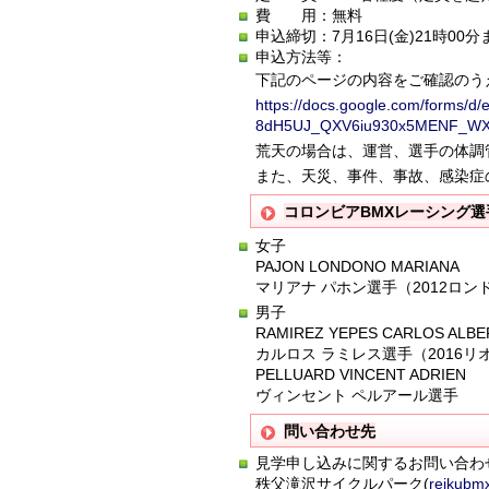
費 用：無料
申込締切：7月16日(金)21時0
申込方法等：
下記のページの内容をご確認のう
https://docs.google.com/forms
8dH5UJ_QXV6iu930x5MENF_WX
荒天の場合は、運営、選手の体調
また、天災、事件、事故、感染症
コロンビアBMXレーシング選
女子
PAJON LONDONO MARIANA
マリアナ パホン選手（2012ロン
男子
RAMIREZ YEPES CARLOS ALB
カルロス ラミレス選手（2016
PELLUARD VINCENT ADRIEN
ヴィンセント ペルアール選手
問い合わせ先
見学申し込みに関するお問い合わ
秩父滝沢サイクルパーク(
reikubm