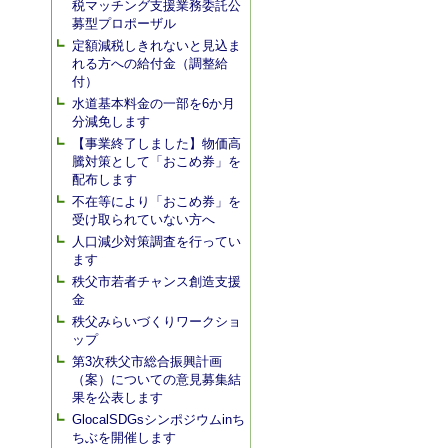
税マッチング支援業務委託公
募型プロポーザル
定額減税しきれないと見込ま
れる方への給付金（調整給
付）
水道基本料金の一部を6か月
分減免します
【事業終了しました】物価高
騰対策として「おこめ券」を
配布します
不在等により「おこめ券」を
受け取られていない方へ
人口減少対策調査を行ってい
ます
秩父市若者チャンス創造支援
金
秩父みらいづくりワークショ
ップ
第3次秩父市総合振興計画
（案）についての意見募集結
果を公表します
GlocalSDGsシンポジウムinち
ちぶを開催します