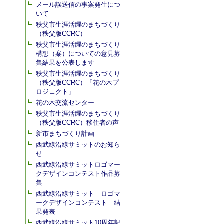
メール誤送信の事案発生につ
いて
秩父市生涯活躍のまちづくり
（秩父版CCRC）
秩父市生涯活躍のまちづくり
構想（案）についての意見募
集結果を公表します
秩父市生涯活躍のまちづくり
（秩父版CCRC）「花の木プ
ロジェクト」
花の木交流センター
秩父市生涯活躍のまちづくり
（秩父版CCRC）移住者の声
新市まちづくり計画
西武線沿線サミットのお知ら
せ
西武線沿線サミットロゴマー
クデザインコンテスト作品募
集
西武線沿線サミット ロゴマ
ークデザインコンテスト 結
果発表
西武線沿線サミット10周年記