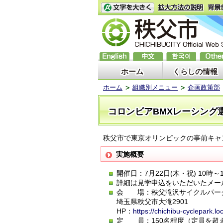
ホーム
くらしの情報
ホーム
組織別メニュー
企画政策部
コロンビアBMXレーシング
秩父市で東京オリンピックの事前キャ
実施概要
開催日：7月22日(木・祝) 10時～
詳細は見学申込をいただいたメー
会 場：秩父滝沢サイクルパー
埼玉県秩父市大滝2901
HP：
https://chichibu-cyclepark.loc
定 員：150名程度（定員を