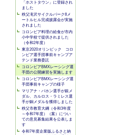
「ホストタウン」に登録され
ました
秩父滝沢サイクルパーク8メ
ートルヒル完成披露会が実施
されました
コロンビア料理の給食が市内
小中学校で提供されました
（令和2年度）
東京2020オリンピック コロ
ンビア選手団事前キャンプア
テンド業務委託
コロンビアBMXレーシング選
手団の公開練習を実施します
コロンビアBMXレーシング選
手団事前キャンプの様子
マリアナ・パホン選手が銀メ
ダル、カルロス・ラミレス選
手が銅メダルを獲得しました
秩父市教育大綱（令和3年度
～令和7年度）（案）につい
ての意見募集結果を公表しま
す
令和7年度企業版ふるさと納