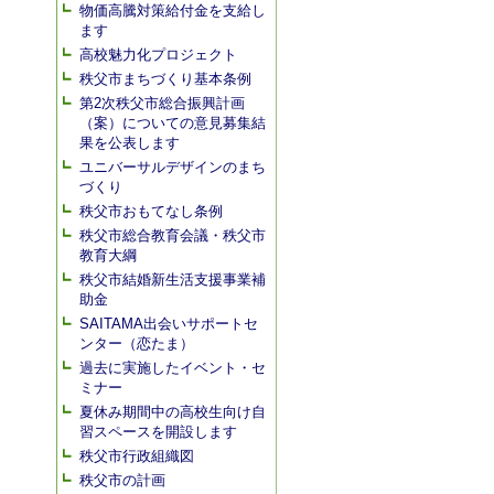
物価高騰対策給付金を支給し
ます
高校魅力化プロジェクト
秩父市まちづくり基本条例
第2次秩父市総合振興計画
（案）についての意見募集結
果を公表します
ユニバーサルデザインのまち
づくり
秩父市おもてなし条例
秩父市総合教育会議・秩父市
教育大綱
秩父市結婚新生活支援事業補
助金
SAITAMA出会いサポートセ
ンター（恋たま）
過去に実施したイベント・セ
ミナー
夏休み期間中の高校生向け自
習スペースを開設します
秩父市行政組織図
秩父市の計画