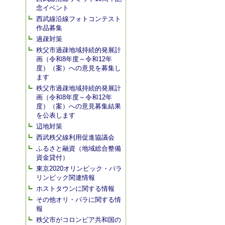
念イベント
西武線沿線フォトコンテスト
作品募集
過疎対策
秩父市過疎地域持続的発展計
画（令和8年度～令和12年
度）（案）への意見を募集し
ます
秩父市過疎地域持続的発展計
画（令和8年度～令和12年
度）（案）への意見募集結果
を公表します
辺地対策
西武秩父線利用促進協議会
ふるさと融資（地域総合整備
資金貸付）
東京2020オリンピック・パラ
リンピック関連情報
ホストタウンに関する情報
その他オリ・パラに関する情
報
秩父市がコロンビア共和国の