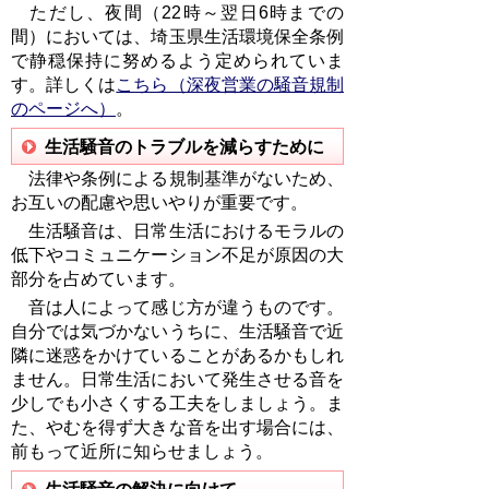
ただし、夜間（
22
時～翌日
6
時までの
間）においては、埼玉県生活環境保全条例
で静穏保持に努めるよう定められていま
す。詳しくは
こちら（深夜営業の騒音規制
のページへ）
。
生活騒音のトラブルを減らすために
法律や条例による規制基準がないため、
お互いの配慮や思いやりが重要です。
生活騒音は、日常生活におけるモラルの
低下やコミュニケーション不足が原因の大
部分を占めています。
音は人によって感じ方が違うものです。
自分では気づかないうちに、生活騒音で近
隣に迷惑をかけていることがあるかもしれ
ません。日常生活において発生させる音を
少しでも小さくする工夫をしましょう。ま
た、やむを得ず大きな音を出す場合には、
前もって近所に知らせましょう。