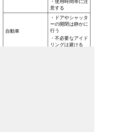
・使用時間帯に注
意する
・ドアやシャッタ
ーの開閉は静かに
行う
自動車
・不必要なアイド
リングは避ける
・夜間遅くの話し
声には十分注意す
る
生活行動（話し
・集合住宅の場
声、子供の走る音
合、ドアの開閉は
など）
静かに行い、マッ
トなどを敷き、足
音を軽減する
お問い合わせ先