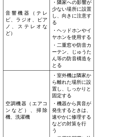
・隣家への影響が
少ない場所に設置
音響機器（テレ
し、向きに注意す
ビ、ラジオ、ピア
る
ノ、ステレオな
・ヘッドホンやイ
ど）
ヤホンを使用する
・二重窓や防音カ
ーテン、じゅうた
ん等の防音構造を
とる
・室外機は隣家か
ら離れた場所に設
置し、しっかりと
固定する
空調機器（エアコ
・機器から異音が
ンなど）、掃除
発生するときは、
機、洗濯機
速やかに修理する
などの対策を行
う