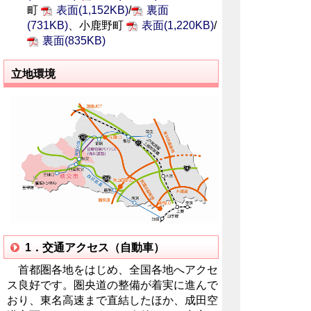
町
表面(1,152KB)
/
裏面
(731KB)
、小鹿野町
表面(1,220KB)
/
裏面(835KB)
立地環境
1．交通アクセス（自動車）
首都圏各地をはじめ、全国各地へアクセ
ス良好です。圏央道の整備が着実に進んで
おり、東名高速まで直結したほか、成田空