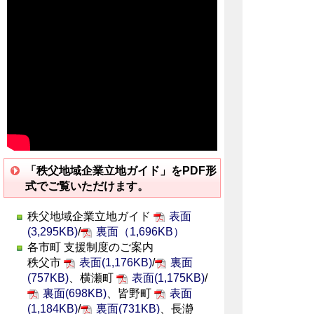
「秩父地域企業立地ガイド」をPDF形
式でご覧いただけます。
秩父地域企業立地ガイド
表面
(3,295KB)
/
裏面（1,696KB）
各市町 支援制度のご案内
秩父市
表面(1,176KB)
/
裏面
(757KB)
、横瀬町
表面(1,175KB)
/
裏面(698KB)
、皆野町
表面
(1,184KB)
/
裏面(731KB)
、長瀞