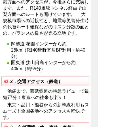
港方面へのアクセスが、今後さらに充実し
ます。また、R140雁坂トンネル経由で山
梨方面へのルートも開けています。 大
規模市場への近接性と、地震等災害発生時
の代替ルート確保などのリスク分散の面と
の、バランスの良さが光る立地です。
関越道 花園インターから約
25km（R140皆野寄居BP利用・約40
分）
圏央道 狭山日高インターから約
40km（約55分）
2．交通アクセス（鉄道）
池袋まで、西武鉄道の特急ラビューで最
短77分！東京への往来も楽々！
東京・品川・熊谷からの新幹線利用もス
ムーズ！全国各地へのアクセスも軽快で
す。