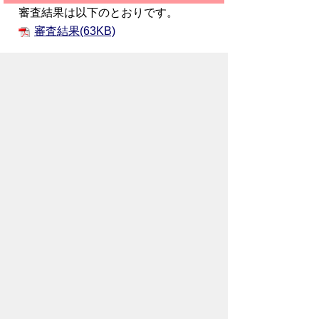
審査結果は以下のとおりです。
審査結果(63KB)
お問い合わせ先
産業観光部
先端技術推進課
所在地/〒368-8686 秩父市熊木町8番15
号 (歴史文化伝承館3階)
電話番号/0494-21-5522 FAX/ 0494-25-
0136
メールでのお問い合わせはこちらから
翻訳ツールを使用している方のメールで
のお問い合わせはこちらから
ホームページについて
サイトの使い方
ご
意見・ご要望
秩父市へのアクセス
Copyright© City of CHICHIBU