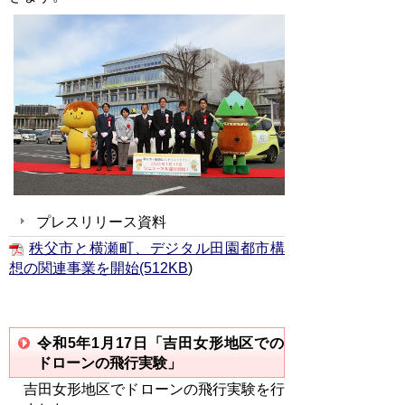
プレスリリース資料
秩父市と横瀬町、デジタル田園都市構
想の関連事業を開始(512KB
)
令和5年1月17日「
吉田女形地区での
ドローンの飛行実験
」
吉田女形地区でドローンの飛行実験を行