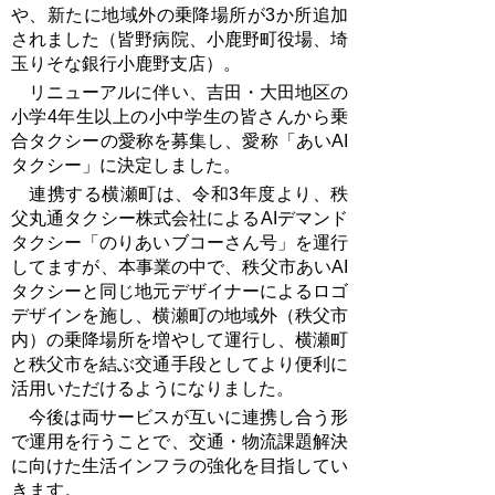
や、新たに地域外の乗降場所が3か所追加
されました（皆野病院、小鹿野町役場、埼
玉りそな銀行小鹿野支店）。
リニューアルに伴い、吉田・大田地区の
小学4年生以上の小中学生の皆さんから乗
合タクシーの愛称を募集し、愛称「あいAI
タクシー」に決定しました。
連携する横瀬町は、令和3年度より、秩
父丸通タクシー株式会社によるAIデマンド
タクシー「のりあいブコーさん号」を運行
してますが、本事業の中で、秩父市あいAI
タクシーと同じ地元デザイナーによるロゴ
デザインを施し、横瀬町の地域外（秩父市
内）の乗降場所を増やして運行し、横瀬町
と秩父市を結ぶ交通手段としてより便利に
活用いただけるようになりました。
今後は両サービスが互いに連携し合う形
で運用を行うことで、交通・物流課題解決
に向けた生活インフラの強化を目指してい
きます。