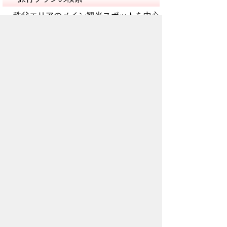
秩父エリアのメイン観光スポットを中心
に、目的地へのルート、その周辺で立ち寄
れる観光スポットや飲食店を一覧で表示す
ることで「+α」で旅行を楽しめます。
マップ・ルート検索
観光スポットがマップで表示され、秩父
の観光情報が一目でわかるほか、旅の途中
ではルート検索により今いる場所から気に
なるスポットや飲食店までのアクセスがす
ぐにわかり、観光がとても便利になりま
す。※ルート検索は現在地が秩父市・横瀬
町内である場合に限り可能です。
観光情報の確認
観光スポット情報を詳しく掲載していま
す。 9つのジャンルを別々に表示できるた
め、 簡単に情報収集を行うことができま
す。