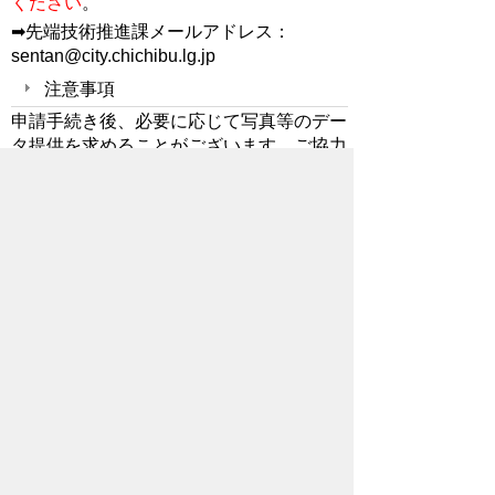
ください
。
➡先端技術推進課メールアドレス：
sentan@city.chichibu.lg.jp
注意事項
申請手続き後、必要に応じて写真等のデー
タ提供を求めることがございます。ご協力
ください。
お問い合わせ先
産業観光部
先端技術推進課
所在地/〒368-8686 秩父市熊木町8番15
号 (歴史文化伝承館3階)
電話番号/0494-21-5522 FAX/ 0494-25-
0136
メールでのお問い合わせはこちらから
翻訳ツールを使用している方のメールで
のお問い合わせはこちらから