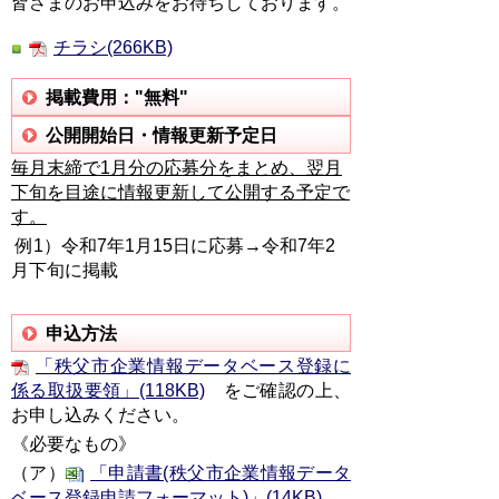
皆さまのお申込みをお待ちしております。
チラシ(266KB)
掲載費用："無料"
公開開始日・情報更新予定日
毎月末締で1月分の応募分をまとめ、翌月
下旬を目途に情報更新して公開する予定で
す。
例1）令和7年1月15日に応募→令和7年2
月下旬に掲載
申込方法
「秩父市企業情報データベース登録に
係る取扱要領」(118KB)
をご確認の上、
お申し込みください。
《必要なもの》
（ア）
「申請書(秩父市企業情報データ
ベース登録申請フォーマット)」(14KB)