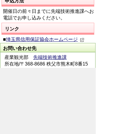
申込方法
開催日の前々日までに先端技術推進課へお
電話でお申し込みください。
リンク
■
埼玉県信用保証協会ホームページ
お問い合わせ先
産業観光部
先端技術推進課
所在地/〒368-8686 秩父市熊木町8番15
号 (歴史文化伝承館3階)
電話番号/0494-21-5522 FAX/ 0494-25-
0136
メールでのお問い合わせはこちらから
翻訳ツールを使用している方のメールで
のお問い合わせはこちらから
ホームページについて
サイトの使い方
ご
意見・ご要望
秩父市へのアクセス