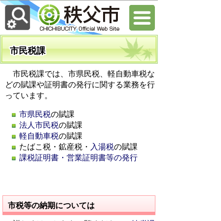
市民税課
市民税課では、市県民税、軽自動車税な
どの賦課や証明書の発行に関する業務を行
っています。
市県民税
の賦課
法人市民税
の賦課
軽自動車税
の賦課
たばこ税・鉱産税・
入湯税
の賦課
課税証明書・営業証明書等の発行
市税等の納期については