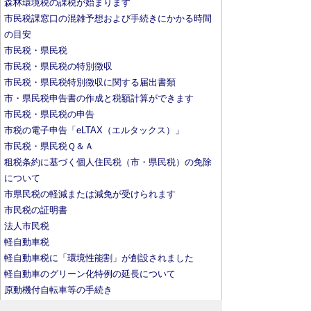
森林環境税の課税が始まります
市民税課窓口の混雑予想および手続きにかかる時間
の目安
市民税・県民税
市民税・県民税の特別徴収
市民税・県民税特別徴収に関する届出書類
市・県民税申告書の作成と税額計算ができます
市民税・県民税の申告
市税の電子申告「eLTAX（エルタックス）」
市民税・県民税Ｑ＆Ａ
租税条約に基づく個人住民税（市・県民税）の免除
について
市県民税の軽減または減免が受けられます
市民税の証明書
法人市民税
軽自動車税
軽自動車税に「環境性能割」が創設されました
軽自動車のグリーン化特例の延長について
原動機付自転車等の手続き
税関係証明書の郵便申請