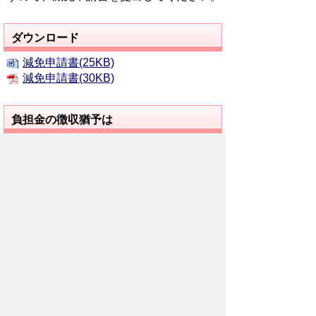
ダウンロード
減免申請書(25KB)
減免申請書(30KB)
負担金の徴収猶予は
農地等に使用している場合や生活困窮者
および災害等により負担金を納めていただ
くことが困難と認められるときは、負担金
の徴収が一定期間猶予されます。該当する
場合には、徴収猶予申請書を提出してくだ
さい。
なお、農地等の場合で、今後宅地として
使用し、または使用できると認められる状
況になった場合には徴収猶予が解除となり
ますので、その際には徴収猶予解除申告を
していただきます。