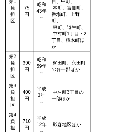
第1
目、中町、
昭和
負
75
本町、宮側町、
43年
担
円
番場町、上野
～
区
町、
東町、道生町、
中村町1丁目・2
丁目、桜木町ほ
か
第2
昭和
負
390
柳田町、永田町
59年
担
円
の各一部ほか
～
区
第3
平成
負
400
中村町3丁目の
3年
担
円
一部ほか
～
区
第4
平成
負
710
12年
影森地区ほか
担
円
～