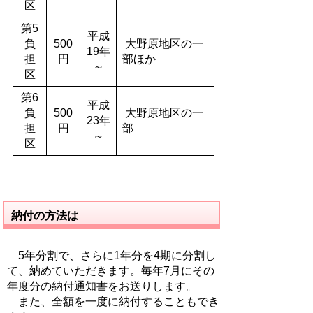
区
第5
平成
負
500
大野原地区の一
19年
担
円
部ほか
～
区
第6
平成
負
500
大野原地区の一
23年
担
円
部
～
区
納付の方法は
5年分割で、さらに1年分を4期に分割し
て、納めていただきます。毎年7月にその
年度分の納付通知書をお送りします。
また、全額を一度に納付することもでき