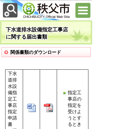
下水道排水設備指定工事店
に関する届出書類
関係書類のダウンロード
下水
道排
水設
備指
指定工
定工
事店の
事店
指定を
指定
受けよ
申請
うとす
書
るとき