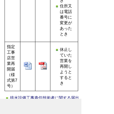
き
住所又
は電話
番号に
変更が
あった
とき
指定
休止し
工事
ていた
店営
営業を
業再
再開し
開届
ようと
（様
すると
式第7
き
号）
排水設備工事責任技術者に関する届出
書類のダウンロードはこちら
雇用証明書様式(9KB)