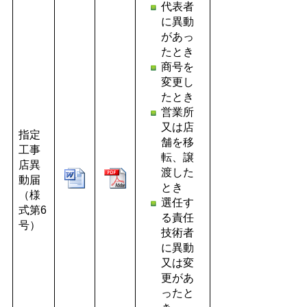
代表者
に異動
があっ
たとき
商号を
変更し
たとき
営業所
又は店
指定
舗を移
工事
転、譲
店異
渡した
動届
とき
（様
選任す
式第6
る責任
号）
技術者
に異動
又は変
更があ
ったと