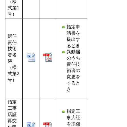
（様
式第1
号）
指定申
請書を
選任
提出す
責任
るとき
技術
異動届
者名
のうち
簿
責任技
（様
術者の
式第2
変更を
号）
すると
き
指定
工事
指定工
店証
事店証
再交
を損傷
付申