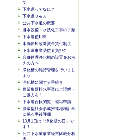
て
下水道ってなに？
下水道Ｑ＆Ａ
公共下水道の概要
排水設備・水洗化工事の手順
下水道使用料
水洗便所改造資金貸付制度
下水道事業受益者負担金
合併処理浄化槽の設置をお考
えの方へ
浄化槽の維持管理を行いまし
ょう
浄化槽に関する手続き
農業集落排水事業にご理解・
ご協力を！
下水道台帳閲覧・複写申請
循環型社会形成推進地域計画
に係る事後評価
10月1日は「浄化槽の日」で
す！
公共下水道事業経営比較分析
表