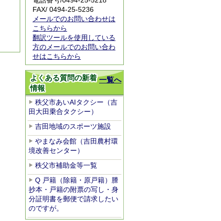
電話番号/
0494-25-5218
FAX/ 0494-25-5236
メールでのお問い合わせは
こちらから
翻訳ツールを使用している
方のメールでのお問い合わ
せはこちらから
よくある質問の新着
一覧へ
情報
秩父市あいAIタクシー（吉
田大田乗合タクシー）
吉田地域のスポーツ施設
やまなみ会館（吉田農村環
境改善センター）
秩父市補助金等一覧
Q 戸籍（除籍・原戸籍）謄
抄本・戸籍の附票の写し・身
分証明書を郵便で請求したい
のですが。