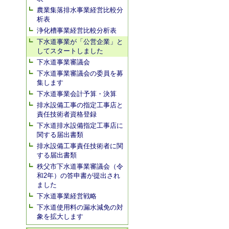
農業集落排水事業経営比較分
析表
浄化槽事業経営比較分析表
下水道事業が「公営企業」と
してスタートしました
下水道事業審議会
下水道事業審議会の委員を募
集します
下水道事業会計予算・決算
排水設備工事の指定工事店と
責任技術者資格登録
下水道排水設備指定工事店に
関する届出書類
排水設備工事責任技術者に関
する届出書類
秩父市下水道事業審議会（令
和2年）の答申書が提出され
ました
下水道事業経営戦略
下水道使用料の漏水減免の対
象を拡大します