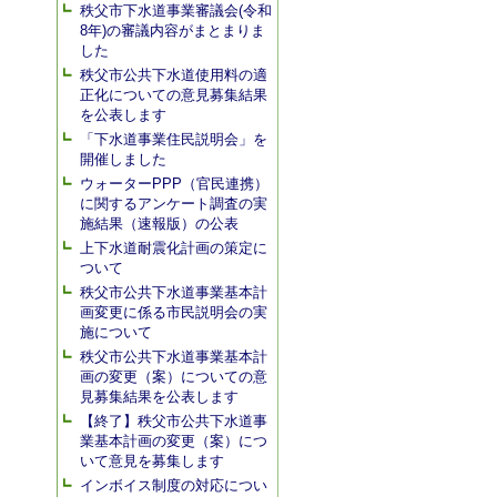
秩父市下水道事業審議会(令和
8年)の審議内容がまとまりま
した
秩父市公共下水道使用料の適
正化についての意見募集結果
を公表します
「下水道事業住民説明会」を
開催しました
ウォーターPPP（官民連携）
に関するアンケート調査の実
施結果（速報版）の公表
上下水道耐震化計画の策定に
ついて
秩父市公共下水道事業基本計
画変更に係る市民説明会の実
施について
秩父市公共下水道事業基本計
画の変更（案）についての意
見募集結果を公表します
【終了】秩父市公共下水道事
業基本計画の変更（案）につ
いて意見を募集します
インボイス制度の対応につい